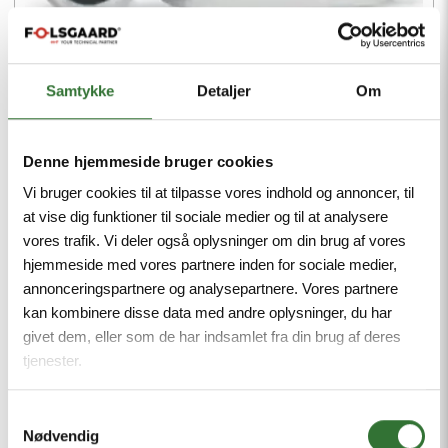
Samtykke
Detaljer
Om
KABELSKO KNÆKBOLT 25-95MM2
Denne hjemmeside bruger cookies
KSNP25-95-M12
Vi bruger cookies til at tilpasse vores indhold og annoncer, til
KNÆK-BOLT KONNEKTOR Knæk-skrue med
at vise dig funktioner til sociale medier og til at analysere
kabelbeskytter
vores trafik. Vi deler også oplysninger om din brug af vores
hjemmeside med vores partnere inden for sociale medier,
annonceringspartnere og analysepartnere. Vores partnere
kan kombinere disse data med andre oplysninger, du har
givet dem, eller som de har indsamlet fra din brug af deres
tjenester.
Vis mere
Samtykkevalg
Nødvendig