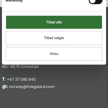
Marketing
KONTAKT
Tillad alle
HQ:
Theilgaards Torv 1
DK-4600 Køge
Tillad valgte
Hans Følsgaard AS
Afvis
Bark Silas Vei 8
NO-4876 Grimstad
T
:
+47 37 090 940
@:
norway@folsgaard.com