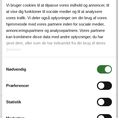
increases productivity. For Standard, Heavy-
Vi bruger cookies til at tilpasse vores indhold og annoncer, til
Standard, Light-Heavy, and Heavy Cross Section
at vise dig funktioner til sociale medier og til at analysere
Cable Ties. Red trigger handle and selector knob
vores trafik. Vi deler også oplysninger om din brug af vores
with dark gray plastic housing. Weight, 11.9 ounces
hjemmeside med vores partnere inden for sociale medier,
(337.1 grams).
annonceringspartnere og analysepartnere. Vores partnere
kan kombinere disse data med andre oplysninger, du har
Package size: 1
givet dem, eller som de har indsamlet fra din brug af deres
Minimum order quantity: 1
tjenester.
Samtykkevalg
Nødvendig
Præferencer
Beskrivelse
Spesifikasjoner
Filer
Statistik