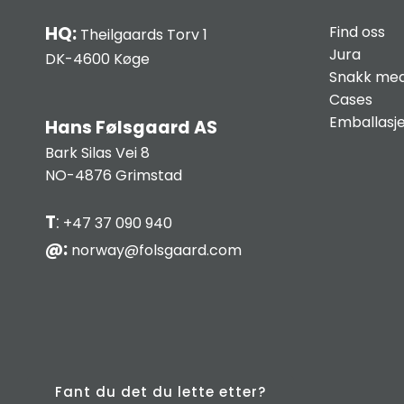
HQ:
Find oss
Theilgaards Torv 1
Jura
DK-4600 Køge
Snakk med
Cases
Emballasj
Hans Følsgaard AS
Bark Silas Vei 8
NO-4876 Grimstad
T
:
+47 37 090 940
@:
norway@folsgaard.com
Fant du det du lette etter?