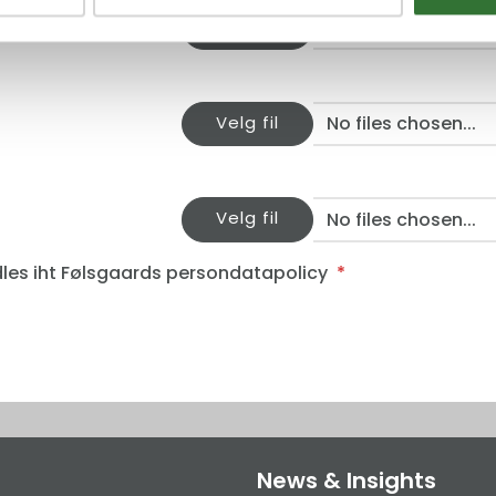
Velg fil
No files chosen...
Velg fil
No files chosen...
Velg fil
No files chosen...
les iht Følsgaards persondatapolicy
*
News & Insights