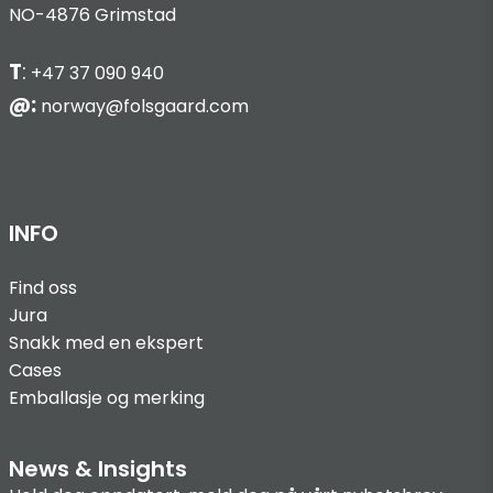
NO-4876 Grimstad
T
:
+47 37 090 940
@:
norway@folsgaard.com
INFO
Find oss
Jura
Snakk med en ekspert
Cases
Emballasje og merking
News & Insights