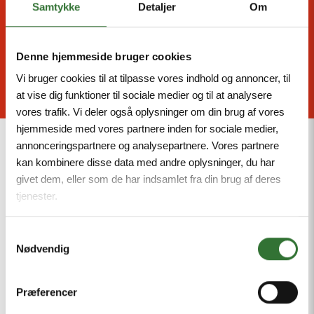
40%
Samtykke
Detaljer
Om
Women in leading positions by 2030
Denne hjemmeside bruger cookies
Vi bruger cookies til at tilpasse vores indhold og annoncer, til
at vise dig funktioner til sociale medier og til at analysere
vores trafik. Vi deler også oplysninger om din brug af vores
hjemmeside med vores partnere inden for sociale medier,
annonceringspartnere og analysepartnere. Vores partnere
kan kombinere disse data med andre oplysninger, du har
givet dem, eller som de har indsamlet fra din brug af deres
BALANSEN MELLOM
tjenester.
ARBEID OG PRIVATLIV
Samtykkevalg
Nødvendig
Våre ansatte er vår viktigste ressurs og
essensielle for vår utvikling og suksess; derfor er
Præferencer
deres trivsel en av våre høyeste prioriteringer.