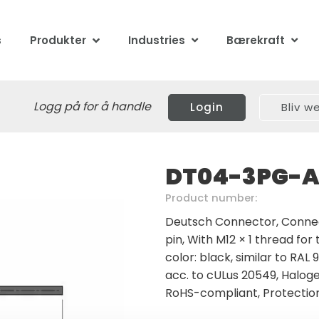
s
Produkter
Industries
Bærekraft
Logg på for å handle
Login
Bliv 
DT04-3PG-A
Product number:
Deutsch Connector, Connec
pin, With M12 × 1 thread fo
color: black, similar to RAL
acc. to cULus 20549, Haloge
RoHS-compliant, Protection