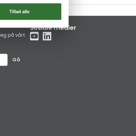
Tillad alle
Sosiale medier
eg på vårt
Gå