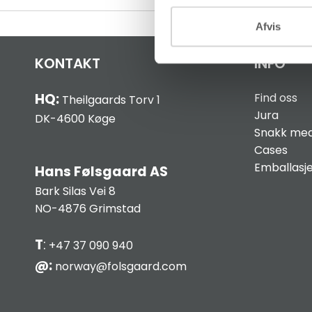
Afvis
KONTAKT
INFO
HQ:
Find oss
Theilgaards Torv 1
Jura
DK-4600 Køge
Snakk med
Cases
Emballasj
Hans Følsgaard AS
Bark Silas Vei 8
NO-4876 Grimstad
T
:
+47 37 090 940
@:
norway@folsgaard.com