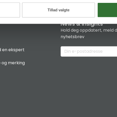
Tillad valgte
News & Insights
Hold deg oppdatert, meld d
nyhetsbrev
 en ekspert
e og merking