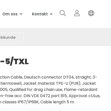
Om oss
Kontakt
webkunde
-5/TXL
tion Cable, Deutsch connector DT04, straight, 3-
r thermowell, Jacket material: TPE-U (PUR), Jacket
 9005, Qualified for drag chain use, Flame-retardant
n-free acc. DIN VDE 0472 part 815, Approval: cULus,
 classes IP67/IP69K, Cable length 5 m