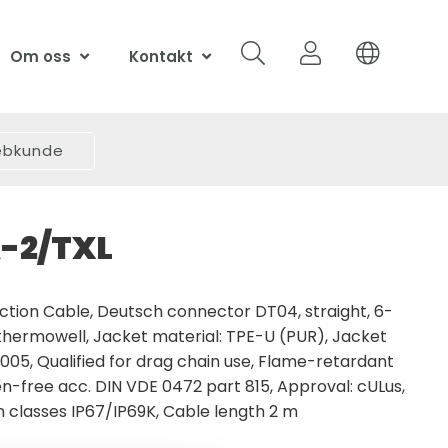
Om oss
Kontakt
webkunde
-2/TXL
tion Cable, Deutsch connector DT04, straight, 6-
r thermowell, Jacket material: TPE-U (PUR), Jacket
 9005, Qualified for drag chain use, Flame-retardant
n-free acc. DIN VDE 0472 part 815, Approval: cULus,
 classes IP67/IP69K, Cable length 2 m