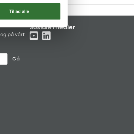
Tillad alle
Sosiale medier
eg på vårt
Gå