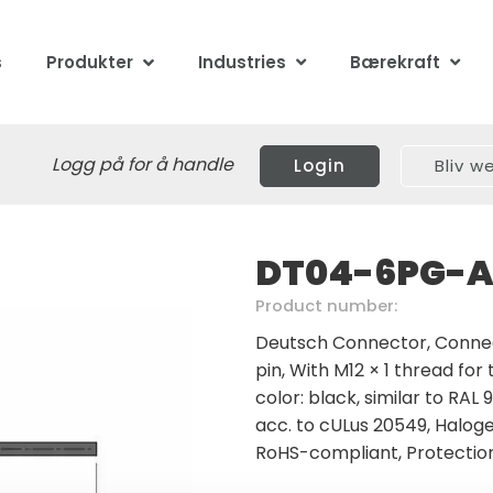
s
Produkter
Industries
Bærekraft
Logg på for å handle
Login
Bliv 
DT04-6PG-A
Product number:
Deutsch Connector, Connec
pin, With M12 × 1 thread fo
color: black, similar to RAL
acc. to cULus 20549, Haloge
RoHS-compliant, Protection