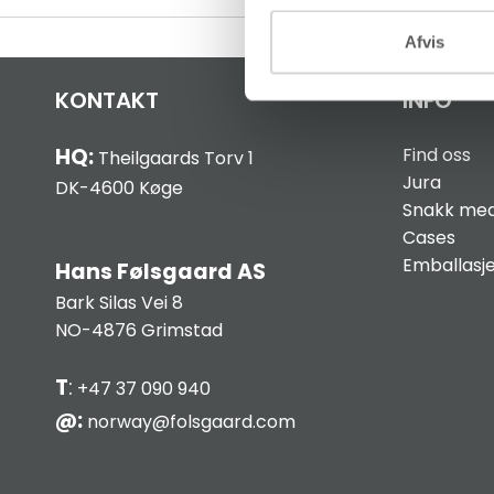
Afvis
KONTAKT
INFO
HQ:
Find oss
Theilgaards Torv 1
Jura
DK-4600 Køge
Snakk med
Cases
Emballasj
Hans Følsgaard AS
Bark Silas Vei 8
NO-4876 Grimstad
T
:
+47 37 090 940
@:
norway@folsgaard.com