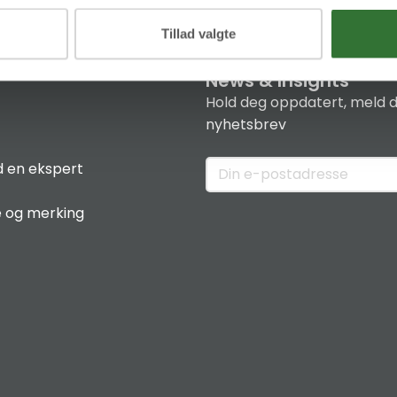
Tillad valgte
News & Insights
Hold deg oppdatert, meld d
nyhetsbrev
 en ekspert
e og merking