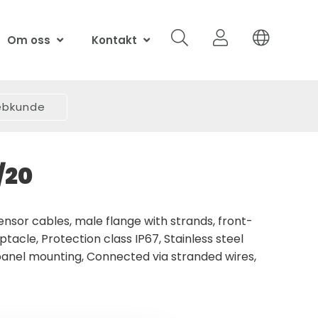
Om oss
Kontakt
webkunde
/20
nsor cables, male flange with strands, front-
tacle, Protection class IP67, Stainless steel
panel mounting, Connected via stranded wires,