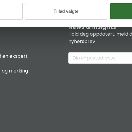
Tillad valgte
News & Insights
Hold deg oppdatert, meld d
nyhetsbrev
 en ekspert
e og merking