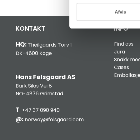
Afvis
KONTAKT
INFO
HQ:
Find oss
Theilgaards Torv 1
Jura
DK-4600 Køge
Snakk med
Cases
Emballasj
Hans Følsgaard AS
Bark Silas Vei 8
NO-4876 Grimstad
T
:
+47 37 090 940
@:
norway@folsgaard.com