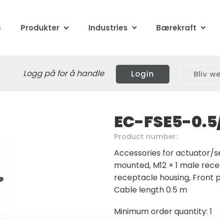
s
Produkter
Industries
Bærekraft
Logg på for å handle
Login
Bliv 
EC-FSE5-0.5
Product number:
Accessories for actuator/se
mounted, M12 × 1 male recep
receptacle housing, Front 
Cable length 0.5 m
Minimum order quantity: 1