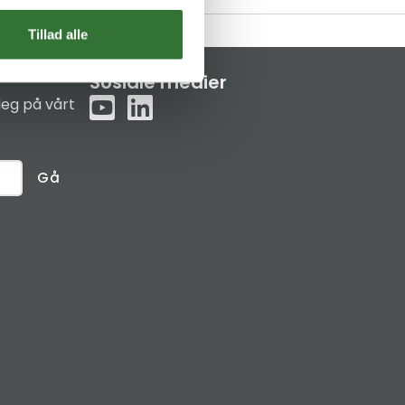
Tillad alle
Sosiale medier
eg på vårt
Gå