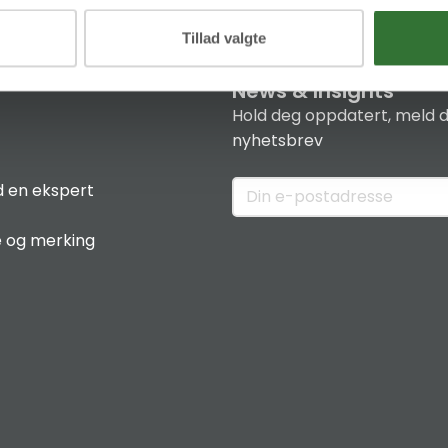
Tillad valgte
News & Insights
Hold deg oppdatert, meld d
nyhetsbrev
 en ekspert
e og merking