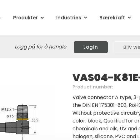
s
Produkter
Industries
Bærekraft
Logg på for å handle
Login
Bliv 
VAS04-K81E
Product number:
Valve connector A type, 3-
the DIN EN 175301-803, RoHS
Without protective circuitr
color: black, Qualified for d
chemicals and oils, UV and
halogen, silicone, PVC and 