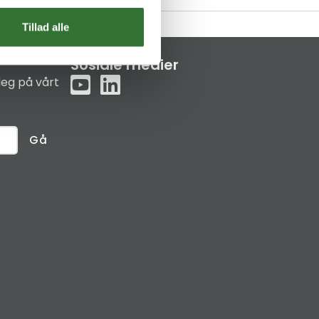
Tillad alle
Sosiale medier
eg på vårt
Gå