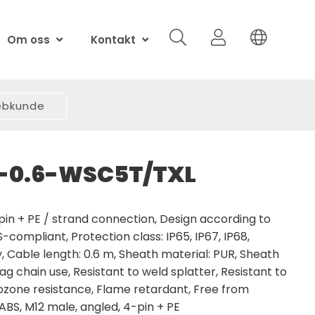
Om oss
Kontakt
webkunde
-0.6-WSC5T/TXL
pin + PE / strand connection, Design according to
-compliant, Protection class: IP65, IP67, IP68,
y, Cable length: 0.6 m, Sheath material: PUR, Sheath
rag chain use, Resistant to weld splatter, Resistant to
 ozone resistance, Flame retardant, Free from
LABS, M12 male, angled, 4-pin + PE