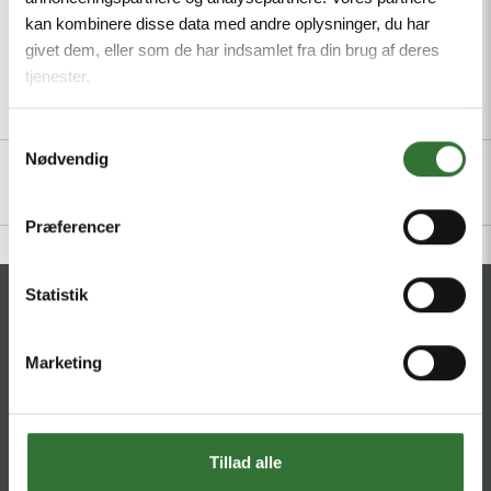
kan kombinere disse data med andre oplysninger, du har
givet dem, eller som de har indsamlet fra din brug af deres
tjenester.
Beskrivelse
Spesifikasjoner
Filer
Samtykkevalg
Nødvendig
Præferencer
Statistik
KONTAKT
HQ:
Theilgaards Torv 1
Marketing
DK-4600 Køge
Tillad alle
Hans Følsgaard AS