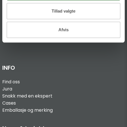
Bark Silas Vei 8
NO-4876 Grimstad
Tillad valgte
T
:
+47 37 090 940
Afvis
@:
norway@folsgaard.com
INFO
Find oss
Jura
Snakk med en ekspert
Cases
Emballasje og merking