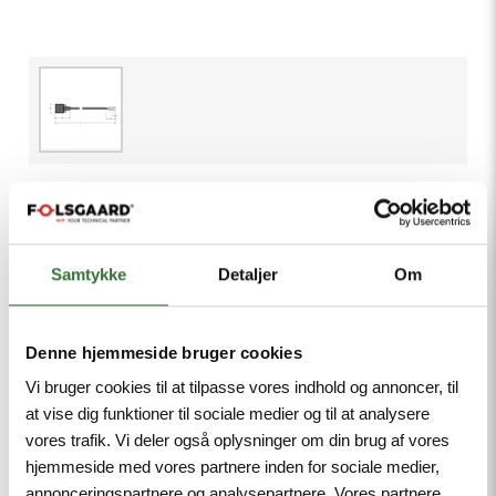
VAS22-A80E-5/TEL
Product number:
Samtykke
Detaljer
Om
Valve connector A type, Connection Cable, Cable
length: 5.0 m, Sheath material: PVC, Sheath color:
black, Resistant to chemicals and oils, Flame
Denne hjemmeside bruger cookies
retardant, Resistant to acids and alkaline solutions,
Vi bruger cookies til at tilpasse vores indhold og annoncer, til
Resistant to microbes and hydrolysis, LABS-free
at vise dig funktioner til sociale medier og til at analysere
Minimum order quantity: 1
vores trafik. Vi deler også oplysninger om din brug af vores
hjemmeside med vores partnere inden for sociale medier,
annonceringspartnere og analysepartnere. Vores partnere