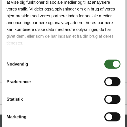
at vise dig funktioner til sociale medier og til at analysere
resistant to abrasion, Approval: cULus, RoHS-
vores trafik. Vi deler også oplysninger om din brug af vores
compliant, Protection class: IP67, IP69K, Male M12,
hjemmeside med vores partnere inden for sociale medier,
straight, 3-pin
annonceringspartnere og analysepartnere. Vores partnere
kan kombinere disse data med andre oplysninger, du har
Minimum order quantity: 1
givet dem, eller som de har indsamlet fra din brug af deres
tjenester.
Samtykkevalg
Nødvendig
Beskrivelse
Spesifikasjoner
Filer
Præferencer
Statistik
Marketing
KONTAKT