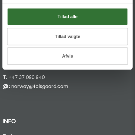
HQ:
Theilgaards Torv 1
Tillad alle
DK-4600 Køge
Tillad valgte
Hans Følsgaard AS
Bark Silas Vei 8
Afvis
NO-4876 Grimstad
T
:
+47 37 090 940
@:
norway@folsgaard.com
INFO