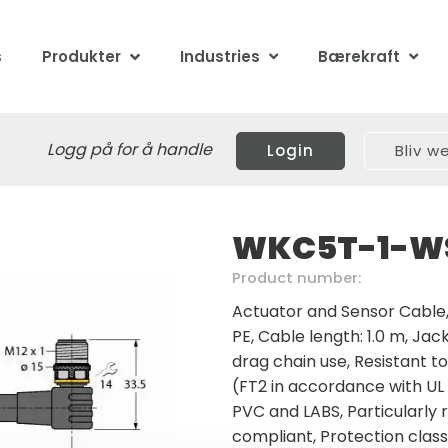
s
Produkter
Industries
Bærekraft
Logg på for å handle
Login
Bliv 
WKC5T-1-W
Product number:
Actuator and Sensor Cable,
PE, Cable length: 1.0 m, Jac
drag chain use, Resistant t
(FT2 in accordance with UL 
PVC and LABS, Particularly 
compliant, Protection class: