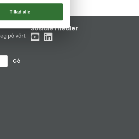
Tillad alle
Sosiale medier
eg på vårt
Gå