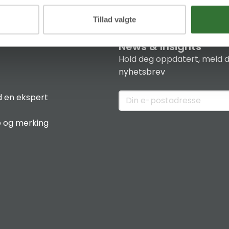
Tillad valgte
News & Insights
Hold deg oppdatert, meld d
nyhetsbrev
 en ekspert
e og merking