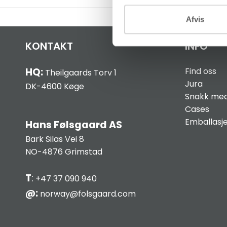
Afvis
KONTAKT
INFO
HQ:
Find oss
Theilgaards Torv 1
Jura
DK-4600 Køge
Snakk med
Cases
Emballasj
Hans Følsgaard AS
Bark Silas Vei 8
NO-4876 Grimstad
T
:
+47 37 090 940
@:
norway@folsgaard.com