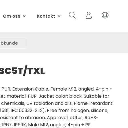
Om oss
Kontakt
webkunde
SC5T/TXL
 PUR, Extension Cable, Female M12, angled, 4-pin +
ket material: PUR, Jacket color: black, Suitable for
o chemicals, UV radiation and oils, Flame-retardant
1581, IEC 60332-2-2), Free from halogen, silicone,
resistant to abrasion, Approval: cULus, RoHS-
 IP67, IP69K, Male M12, angled, 4-pin + PE