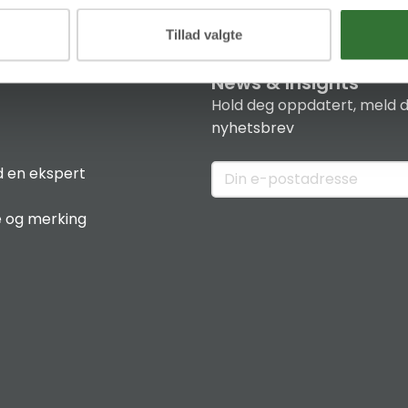
Tillad valgte
News & Insights
Hold deg oppdatert, meld d
nyhetsbrev
 en ekspert
e og merking