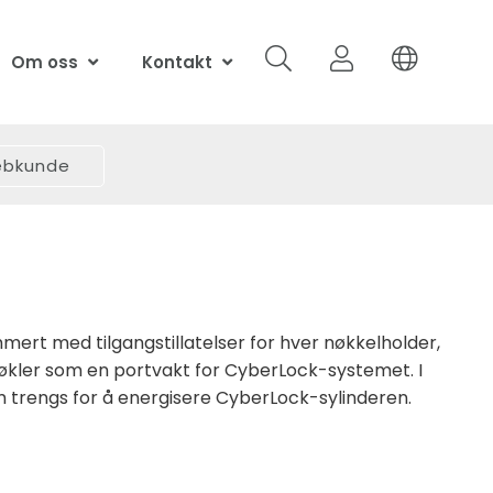
Om oss
Kontakt
webkunde
mert med tilgangstillatelser for hver nøkkelholder,
kler som en portvakt for CyberLock-systemet. I
m trengs for å energisere CyberLock-sylinderen.