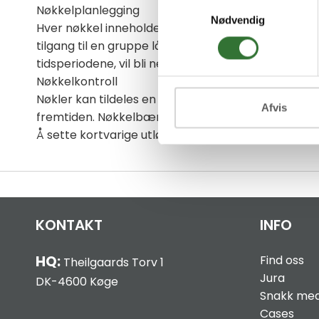
Samtykkevalg
Nøkkelplanlegging
Nødvendig
Hver nøkkel inneholder en spesifikk liste over godk
tilgang til en gruppe låser fra kl. 8 til 18 på hverda
tidsperiodene, vil bli nektet tilgang.
Nøkkelkontroll
Nøkler kan tildeles en startdato og en utløpsdato. D
Afvis
fremtiden. Nøkkelbærere må reautorisere nøklene før 
Å sette kortvarige utløpsdatoer er en effektiv måt
KONTAKT
INFO
HQ:
Find oss
Theilgaards Torv 1
Jura
DK-4600 Køge
Snakk med
Cases