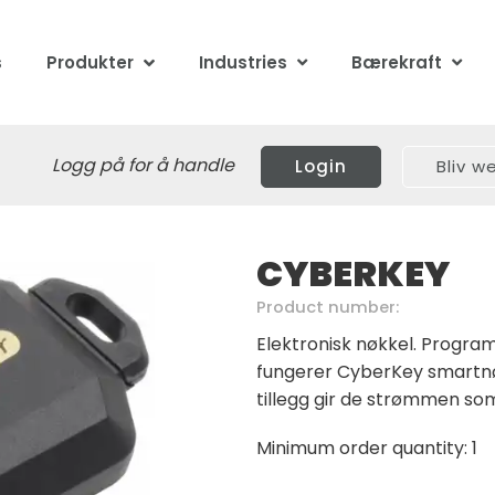
s
Produkter
Industries
Bærekraft
Logg på for å handle
Login
Bliv 
CYBERKEY
Product number:
Elektronisk nøkkel. Program
fungerer CyberKey smartnø
tillegg gir de strømmen so
Minimum order quantity: 1