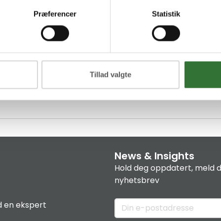
Præferencer
Statistik
jente låser samt tidsplaner for når disse kan tilgås. En 
ger, og til en annen gruppe låser kun fra kl. 10 til 16 i hel
ette betyr at nøkler kan utleveres før de aktiveres, og kan
Tillad valgte
tilgang igjen vil bli tillatt.
e å minimere risikoen for problemer forårsaket av tapte el
News & Insights
Hold deg oppdatert, meld d
nyhetsbrev
 en ekspert