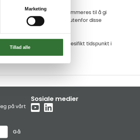
Marketing
nøkkel kan for eksempel programmeres til å gi
gene. Nøkler som forsøkes brukt utenfor disse
 settes til å utløpe på et spesifikt tidspunkt i
Tillad alle
ler stjålne nøkler.
Sosiale medier
eg på vårt
Gå