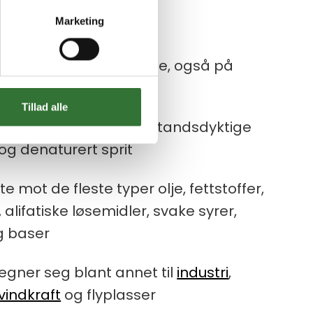
Marketing
ntes på termoprintere
side gir god klebeevne, også på
verflater
Tillad alle
liebestandige og motstandsdyktige
og denaturert sprit
te mot de fleste typer olje, fettstoffer,
, alifatiske løsemidler, svake syrer,
g baser
egner seg blant annet til
industri
,
vindkraft
og flyplasser