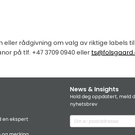
 eller rådgivning om valg av riktige labels ti
r på tlf. +47 3709 0940 eller
ts@folsgaard
News & Insights
Hold deg oppdatert, meld d
nyhetsbrev
 en ekspert
e og merking