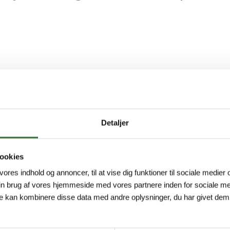
lt, en robust og profesjonell løsning for mer
ilt.
Detaljer
arhet med moderne thermal transfer-print, 
lle graverte skilt. Resultatet er skarpe og s
ookies
 vores indhold og annoncer, til at vise dig funktioner til sociale medier o
in brug af vores hjemmeside med vores partnere inden for sociale me
Fordeler
e kan kombinere disse data med andre oplysninger, du har givet dem,
Et godt o