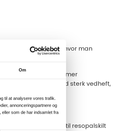
king i krevende miljøer hvor man
Om
som gir en raskere og mer
litesterke merkinger med sterk vedheft,
g til at analysere vores trafik.
dier, annonceringspartnere og
:
 eller som de har indsamlet fra
g fleksibelt alternativ til resopalskilt