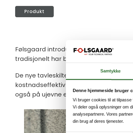
Produkt
Følsgaard introduserer LSPP UV tavleski
tradisjonelt har brukt graverte resopalsk
Samtykke
De nye tavleskiltene kombinerer holdb
kostnadseffektiv løsning enn tradisjone
Denne hjemmeside bruger c
også på ujevne eller buede overflater.
Vi bruger cookies til at tilpasse
Vi deler også oplysninger om d
analysepartnere. Vores partner
din brug af deres tjenester.