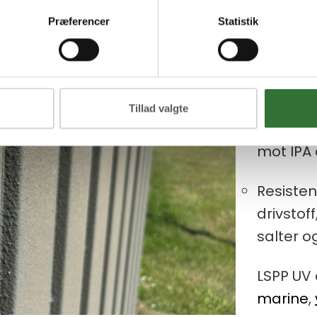
Præferencer
Statistik
Kan pri
Skumbak
ujevne o
Tillad valgte
Kjemika
mot IPA 
Resisten
drivstoff
salter o
LSPP UV 
marine
,