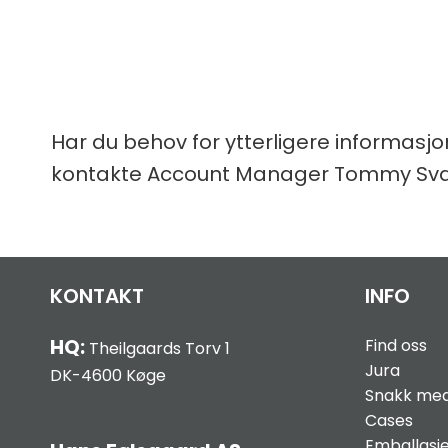
Har du behov for ytterligere informasjon
kontakte Account Manager Tommy Svano
KONTAKT
INFO
HQ:
Find oss
Theilgaards Torv 1
Jura
DK-4600 Køge
Snakk med
Cases
Emballasj