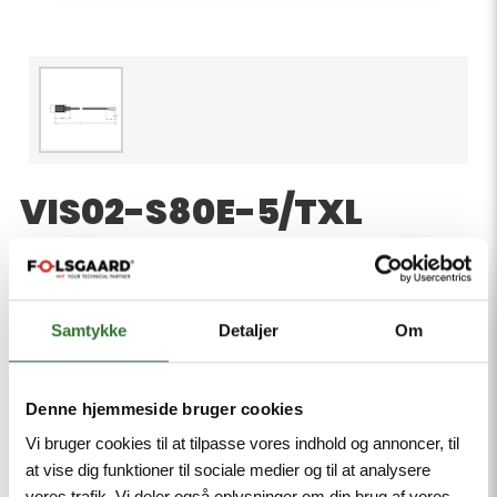
VIS02-S80E-5/TXL
Product number:
Valve connector BI type, Connection Cable, 2-pin +
PE, Design according to the DIN EN 175301-803,
Samtykke
Detaljer
Om
RoHS-compliant, Protection class: IP65, IP67, IP68,
Protective component: Transil diode, Sheath
material: PUR, Sheath color: black, Qualified for drag
Denne hjemmeside bruger cookies
chain use, Resistant to weld splatter, Resistant to
Vi bruger cookies til at tilpasse vores indhold og annoncer, til
chemicals and oils, UV and ozone resistance, Flame
at vise dig funktioner til sociale medier og til at analysere
retardant, Free from halogen, silicone, PVC and
vores trafik. Vi deler også oplysninger om din brug af vores