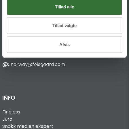
DK-4600 Køge
Tillad alle
Hans Følsgaard AS
Tillad valgte
Bark Silas Vei 8
NO-4876 Grimstad
Afvis
T
:
+47 37 090 940
@:
norway@folsgaard.com
INFO
Find oss
Jura
Snakk med en ekspert