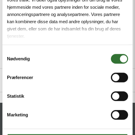
LABS, Cable length 5 m
hjemmeside med vores partnere inden for sociale medier,
Minimum order quantity: 1
annonceringspartnere og analysepartnere. Vores partnere
kan kombinere disse data med andre oplysninger, du har
givet dem, eller som de har indsamlet fra din brug af deres
tjenester.
Samtykkevalg
Nødvendig
Beskrivelse
Spesifikasjoner
Filer
Præferencer
Statistik
KONTAKT
Marketing
HQ:
Theilgaards Torv 1