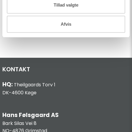
Tillad valgte
Afvis
Bor Og Tilbehør
KONTAKT
HQ:
Theilgaards Torv 1
DK-4600 Køge
Hans Følsgaard AS
Bark Silas Vei 8
NO-4876 Grimstad