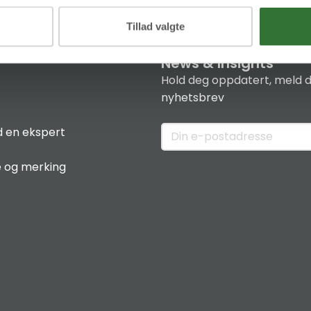
Tillad valgte
News & Insights
Hold deg oppdatert, meld d
nyhetsbrev
 en ekspert
e og merking