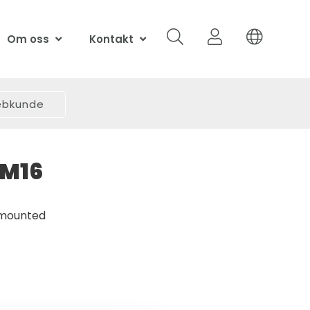
Om oss
Kontakt
webkunde
/M16
-mounted