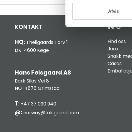
Afvis
KONTAKT
INFO
HQ:
Find oss
Theilgaards Torv 1
Jura
DK-4600 Køge
Snakk med
Cases
Emballasj
Hans Følsgaard AS
Bark Silas Vei 8
NO-4876 Grimstad
T
:
+47 37 090 940
@:
norway@folsgaard.com