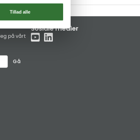
Tillad alle
Sosiale medier
eg på vårt
Gå