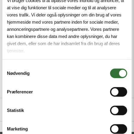
Vi bruger cookies til at tilpasse vores indhold og annoncer, til
protective conductor incorporated in cable,
at vise dig funktioner til sociale medier og til at analysere
Powder-coated die-cast aluminium housing,
vores trafik. Vi deler også oplysninger om din brug af vores
Pressure compensation element protects against
hjemmeside med vores partnere inden for sociale medier,
condensation, Connection of the housing potential
annonceringspartnere og analysepartnere. Vores partnere
via M5 x 1 bolt
kan kombinere disse data med andre oplysninger, du har
givet dem, eller som de har indsamlet fra din brug af deres
Minimum order quantity: 1
tjenester.
Samtykkevalg
Nødvendig
Beskrivelse
Filer
Præferencer
Statistik
Marketing