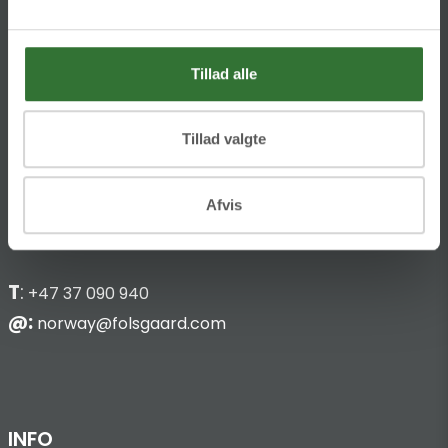
KONTAKT
Tillad alle
HQ:
Theilgaards Torv 1
DK-4600 Køge
Tillad valgte
Hans Følsgaard AS
Afvis
Bark Silas Vei 8
NO-4876 Grimstad
T
:
+47 37 090 940
@:
norway@folsgaard.com
INFO