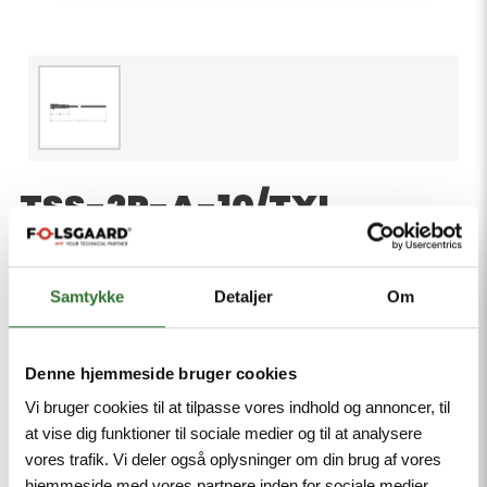
TSS-2P-A-10/TXL
Product number:
Superseal Connector, Connection Cable, Superseal
Samtykke
Detaljer
Om
connector, male, straight, 2-pin, Jacket material:
TPE-U (PUR), Jacket color: black, similar to RAL
9005, Qualified for drag chain use, Flame-retardant
Denne hjemmeside bruger cookies
acc. to cULus 20549, Halogen-free acc. DIN VDE
Vi bruger cookies til at tilpasse vores indhold og annoncer, til
0472 part 815, Approval: cULus, RoHS-compliant,
at vise dig funktioner til sociale medier og til at analysere
Protection classes IP67/IP69K, Cable length 10 m
vores trafik. Vi deler også oplysninger om din brug af vores
hjemmeside med vores partnere inden for sociale medier,