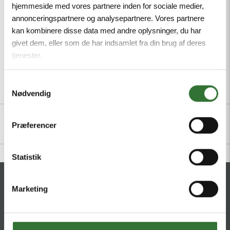
hjemmeside med vores partnere inden for sociale medier,
Minimum order quantity: 1
annonceringspartnere og analysepartnere. Vores partnere
kan kombinere disse data med andre oplysninger, du har
givet dem, eller som de har indsamlet fra din brug af deres
tjenester.
Samtykkevalg
Beskrivelse
Spesifikasjoner
Filer
Nødvendig
Præferencer
Statistik
KONTAKT
Marketing
HQ:
Theilgaards Torv 1
DK-4600 Køge