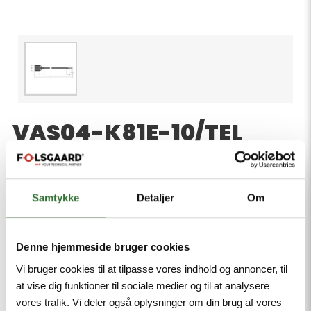
VAS04-K81E-10/TEL
Product number:
Valve connector A type, Connection Cable, 3-pin +
PE / strand connection, Design according to the DIN
Samtykke
Detaljer
Om
EN 175301-803, RoHS-compliant, Protection class:
IP65, IP67, IP68, Without protective circuitry, Cable
length: 10 m, Sheath material: PVC, Sheath color:
Denne hjemmeside bruger cookies
black, Resistant to chemicals and oils, Flame
Vi bruger cookies til at tilpasse vores indhold og annoncer, til
retardant, Resistant to acids and alkaline solutions,
at vise dig funktioner til sociale medier og til at analysere
Resistant to microbes and hydrolysis, LABS-free
vores trafik. Vi deler også oplysninger om din brug af vores