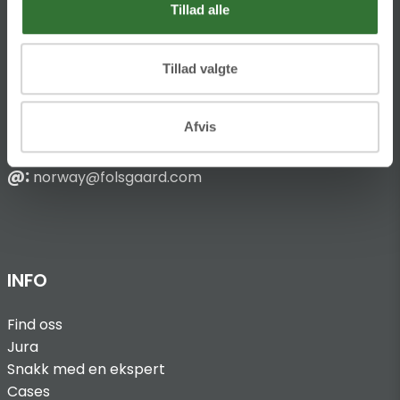
Tillad alle
Hans Følsgaard AS
Tillad valgte
Bark Silas Vei 8
NO-4876 Grimstad
Afvis
T
:
+47 37 090 940
@:
norway@folsgaard.com
INFO
Find oss
Jura
Snakk med en ekspert
Cases