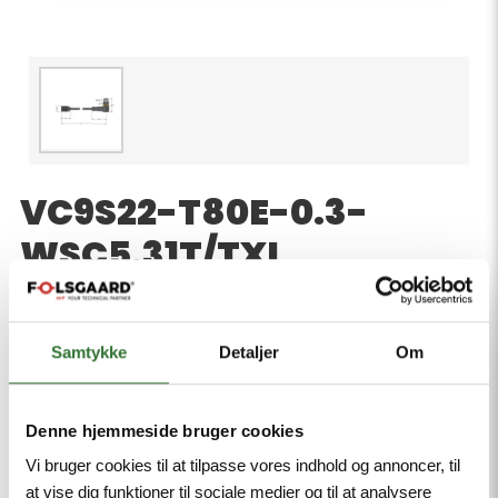
VC9S22-T80E-0.3-
WSC5.31T/TXL
Product number:
Valve connector, CI, 2-pin + PE, bridged, Design
according to the DIN EN 175301-803, RoHS-
Samtykke
Detaljer
Om
compliant, Protection class: IP65, IP67, IP68,
Protective component: Z-diode, Cable length: 0.3 m,
Denne hjemmeside bruger cookies
Sheath material: PUR, Sheath color: black, Qualified
for drag chain use, Resistant to weld splatter,
Vi bruger cookies til at tilpasse vores indhold og annoncer, til
Resistant to chemicals and oils, UV and ozone
at vise dig funktioner til sociale medier og til at analysere