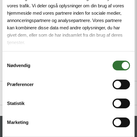
resistance, Flame retardant, Free from halogen,
vores trafik. Vi deler også oplysninger om din brug af vores
silicone, PVC and LABS, M12 male, angled, 2-pin + PE
hjemmeside med vores partnere inden for sociale medier,
annonceringspartnere og analysepartnere. Vores partnere
Minimum order quantity: 1
kan kombinere disse data med andre oplysninger, du har
givet dem, eller som de har indsamlet fra din brug af deres
tjenester.
Samtykkevalg
Nødvendig
Beskrivelse
Spesifikasjoner
Filer
Præferencer
Statistik
Marketing
KONTAKT