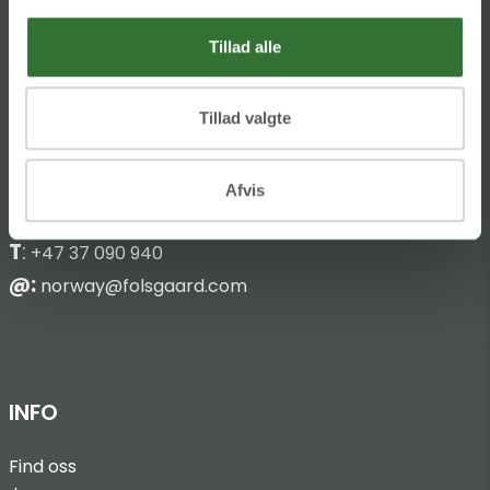
HQ:
Theilgaards Torv 1
Tillad alle
DK-4600 Køge
Tillad valgte
Hans Følsgaard AS
Bark Silas Vei 8
Afvis
NO-4876 Grimstad
T
:
+47 37 090 940
@:
norway@folsgaard.com
INFO
Find oss