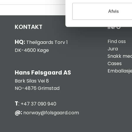
Afvis
KONTAKT
INFO
HQ:
Find oss
Theilgaards Torv 1
Jura
DK-4600 Køge
Snakk med
Cases
Emballasj
Hans Følsgaard AS
Bark Silas Vei 8
NO-4876 Grimstad
T
:
+47 37 090 940
@:
norway@folsgaard.com