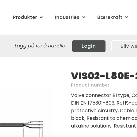
s
Produkter
Industries
Bærekraft
Logg på for å handle
Login
Bliv 
VIS02-L80E-
Product number:
Valve connector BI type, Co
DIN EN 175301-803, RoHS-com
protective circuitry, Cable 
black, Resistant to chemica
alkaline solutions, Resistan