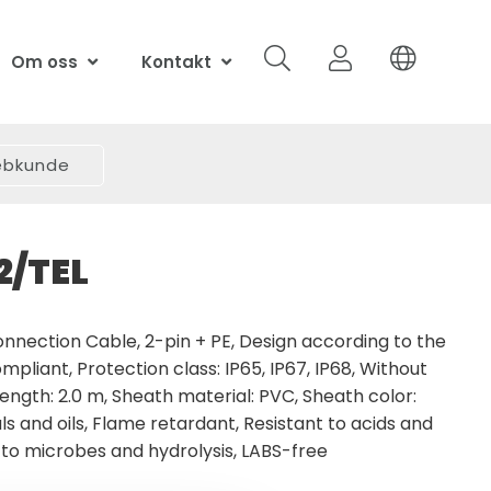
Om oss
Kontakt
webkunde
2/TEL
nnection Cable, 2-pin + PE, Design according to the
pliant, Protection class: IP65, IP67, IP68, Without
length: 2.0 m, Sheath material: PVC, Sheath color:
ls and oils, Flame retardant, Resistant to acids and
t to microbes and hydrolysis, LABS-free