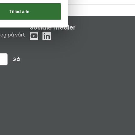
Tillad alle
Sosiale medier
eg på vårt
Gå