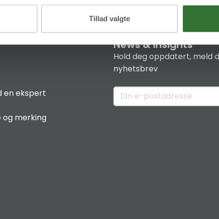
Tillad valgte
News & Insights
Hold deg oppdatert, meld d
nyhetsbrev
 en ekspert
e og merking