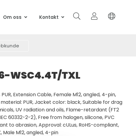
Om oss
Kontakt
webkunde
6-WSC4.4T/TXL
PUR, Extension Cable, Female M12, angled, 4-pin,
material: PUR, Jacket color: black, Suitable for drag
micals, UV radiation and oils, Flame-retardant (FT2
 IEC 60332-2-2), Free from halogen, silicone, PVC
stant to abrasion, Approval: cULus, RoHS-compliant,
K, Male M12, angled, 4-pin