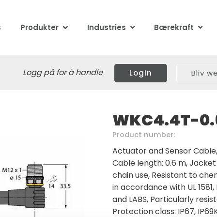
s
Produkter
Industries
Bærekraft
Logg på for å handle
Login
Bliv 
WKC4.4T-0.
Product number:
Actuator and Sensor Cable, 
Cable length: 0.6 m, Jacket 
chain use, Resistant to che
in accordance with UL 1581,
and LABS, Particularly resi
Protection class: IP67, IP69