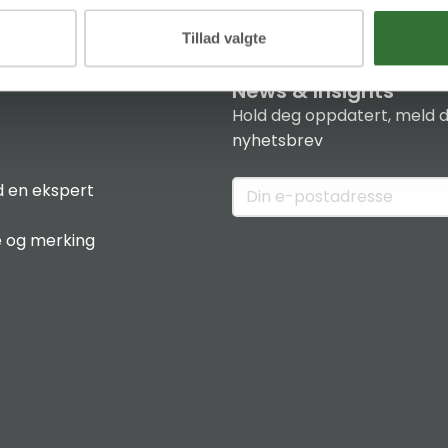
Tillad valgte
News & Insights
Hold deg oppdatert, meld d
nyhetsbrev
 en ekspert
e og merking