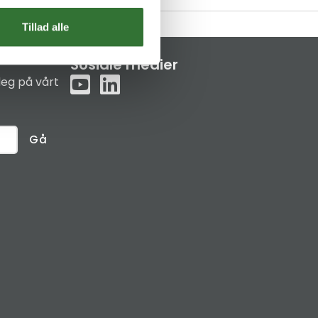
Tillad alle
Sosiale medier
eg på vårt
Gå