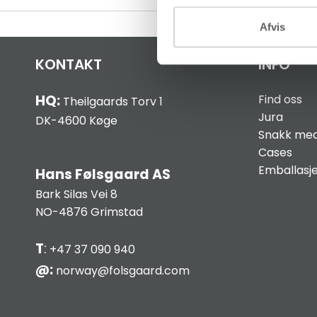
Afvis
KONTAKT
INFO
HQ:
Find oss
Theilgaards Torv 1
Jura
DK-4600 Køge
Snakk med
Cases
Emballasj
Hans Følsgaard AS
Bark Silas Vei 8
NO-4876 Grimstad
T
:
+47 37 090 940
@:
norway@folsgaard.com