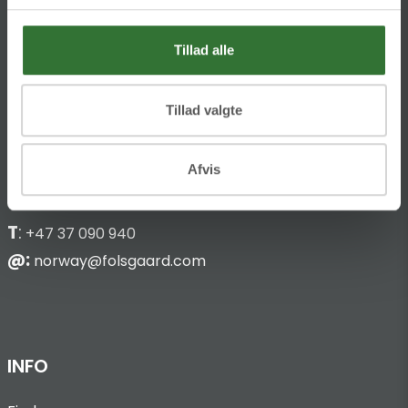
HQ:
Theilgaards Torv 1
Tillad alle
DK-4600 Køge
Tillad valgte
Hans Følsgaard AS
Bark Silas Vei 8
Afvis
NO-4876 Grimstad
T
:
+47 37 090 940
@:
norway@folsgaard.com
INFO