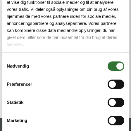
at vise dig funktioner til sociale medier og til at analysere
resistant to abrasion, Approval: cULus, RoHS-
vores trafik. Vi deler også oplysninger om din brug af vores
compliant, Protection class: IP67, IP69K, Male M12,
hjemmeside med vores partnere inden for sociale medier,
straight, 8-pin
annonceringspartnere og analysepartnere. Vores partnere
kan kombinere disse data med andre oplysninger, du har
Minimum order quantity: 1
givet dem, eller som de har indsamlet fra din brug af deres
tjenester.
Samtykkevalg
Nødvendig
Beskrivelse
Spesifikasjoner
Filer
Præferencer
Statistik
Marketing
KONTAKT