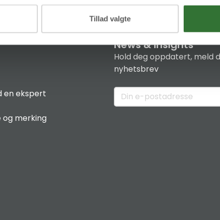
Tillad valgte
News & Insights
Hold deg oppdatert, meld d
nyhetsbrev
 en ekspert
e og merking