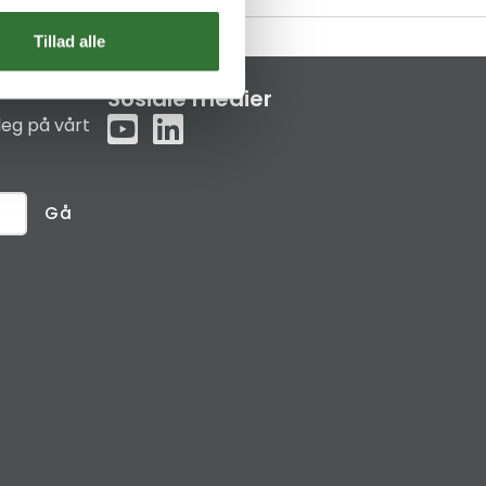
Tillad alle
Sosiale medier
eg på vårt
Gå