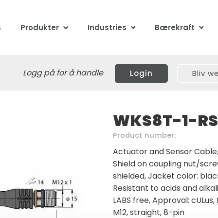
s
Produkter
Industries
Bærekraft
Logg på for å handle
Login
Bliv 
WKS8T-1-RS
Product number:
Actuator and Sensor Cable, 
Shield on coupling nut/scre
shielded, Jacket color: bla
Resistant to acids and alkal
LABS free, Approval: cULus,
M12, straight, 8-pin