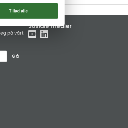
Tillad alle
Sosiale medier
eg på vårt
Gå