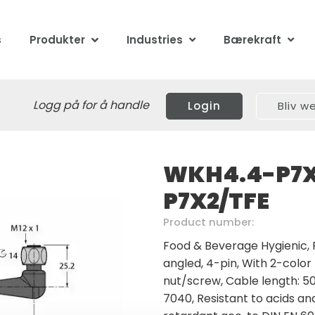
s
Produkter
Industries
Bærekraft
Logg på for å handle
Login
Bliv 
WKH4.4-P7
P7X2/TFE
Product number:
Food & Beverage Hygienic, 
angled, 4-pin, With 2-color 
nut/screw, Cable length: 50
7040, Resistant to acids and