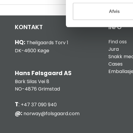
Afvis
KONTAKT
INFO
HQ:
Find oss
Theilgaards Torv 1
Jura
DK-4600 Køge
Snakk med
Cases
Emballasj
Hans Følsgaard AS
Bark Silas Vei 8
NO-4876 Grimstad
T
:
+47 37 090 940
@:
norway@folsgaard.com