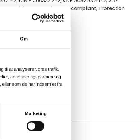
332 1-2, DIN EN 60332 2-2, VDE 0482 332-1-2, VDE
ost, Ecolab, RoHS and REACH compliant, Protection
e, angled, 4-pin
Om
g til at analysere vores trafik.
dier, annonceringspartnere og
 eller som de har indsamlet fra
Marketing