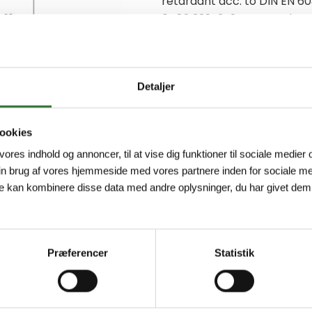
retardant acc. to DIN EN 60
0482 332-2-2, Approvals: G
class IP67/IP69K, M12 femal
Minimum order quantity: 1
Detaljer
ookies
 vores indhold og annoncer, til at vise dig funktioner til sociale medier o
in brug af vores hjemmeside med vores partnere inden for sociale me
e kan kombinere disse data med andre oplysninger, du har givet dem,
Præferencer
Statistik