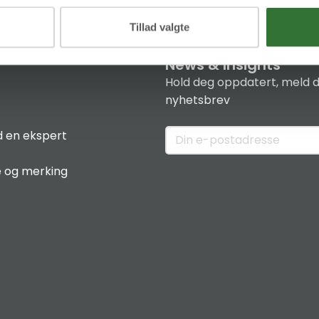
Tillad valgte
News & Insights
Hold deg oppdatert, meld d
nyhetsbrev
 en ekspert
e og merking