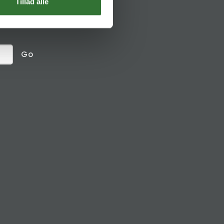
Social links
Tillad alle
receive
Go