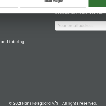
News & Insights
Tillad valgte
Sign up if you would like to 
occasional treats from us
 and Labeling
© 2021 Hans Følsgaard A/S - All rights reserved.