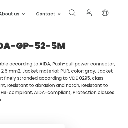
About us
Contact
DA-GP-52-5M
ble according to AIDA, Push-pull power connector,
x 2.5 mm2, Jacket material: PUR, color: gray, Jacket
: finely stranded according to VDE 0295, class
ant, Resistant to abrasion and notch, Resistant to
oHS-compliant, AIDA-compliant, Protection classes
m