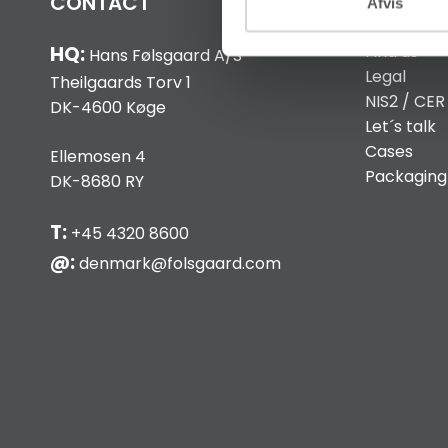
CONTACT
INFO
Afvis
Find us
HQ:
Hans Følsgaard A/S
Legal
Theilgaards Torv 1
NIS2 / CER
DK-4600 Køge
Let´s talk
Cases
Ellemosen 4
Packaging
DK-8680 RY
T:
+45 4320 8600
@:
denmark@folsgaard.com