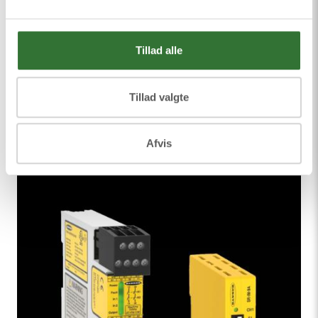
Tillad alle
Tillad valgte
Light Curtains
Afvis