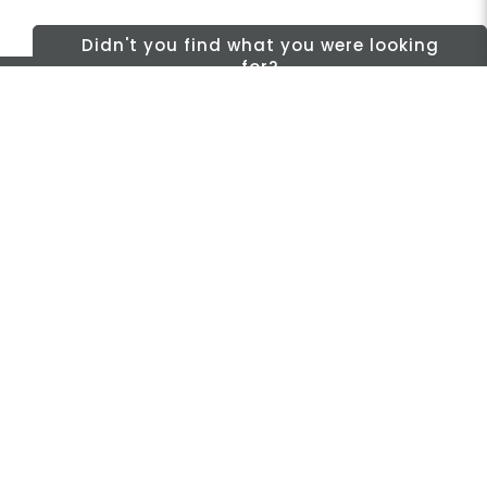
Didn't you find what you were looking
for?
CONTACT
HQ:
Hans Følsgaard A/S
Theilgaards Torv 1
DK-4600 Køge
Ellemosen 4
DK-8680 RY
T:
+45 4320 8600
@:
denmark@folsgaard.com