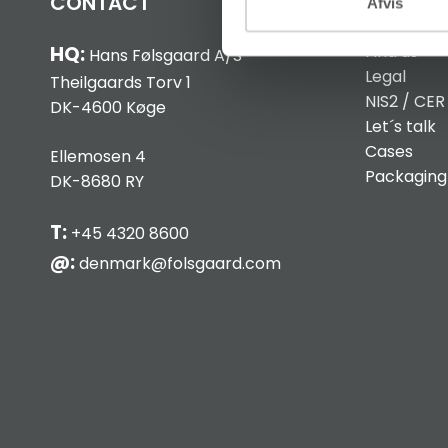
CONTACT
INFO
Afvis
Find us
HQ:
Hans Følsgaard A/S
Legal
Theilgaards Torv 1
NIS2 / CER
DK-4600 Køge
Let´s talk
Cases
Ellemosen 4
Packaging
DK-8680 RY
T:
+45 4320 8600
@:
denmark@folsgaard.com