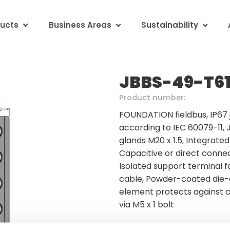
ucts
Business Areas
Sustainability
JBBS-49-T6
Product number:
FOUNDATION fieldbus, IP67 
according to IEC 60079-11, 
glands M20 x 1.5, Integrated
Capacitive or direct connec
Isolated support terminal f
cable, Powder-coated die-
element protects against c
via M5 x 1 bolt
Minimum order quantity: 1