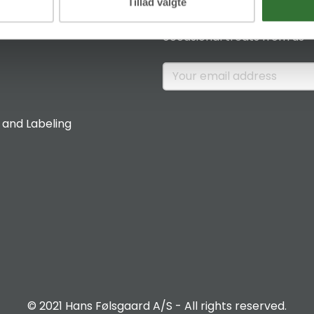
News & Insights
Tillad valgte
Sign up if you would like to 
occasional treats from us
 and Labeling
© 2021 Hans Følsgaard A/S - All rights reserved.