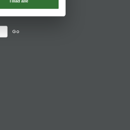
Social links
Tillad alle
receive
Go