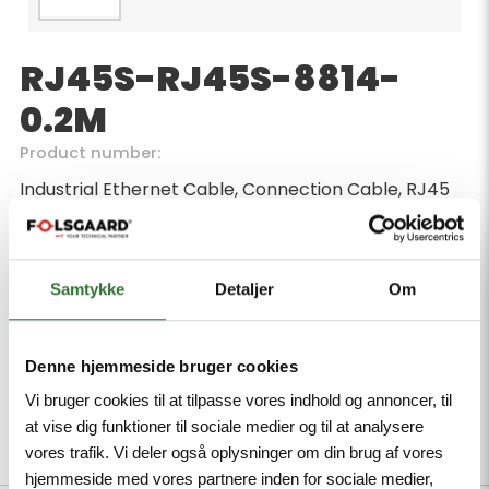
RJ45S-RJ45S-8814-
0.2M
Product number:
Industrial Ethernet Cable, Connection Cable, RJ45
male connector, straight, 8-pin, Cable length: 0.2 m,
RJ45 male connector, straight, 8-pin
Samtykke
Detaljer
Om
Minimum order quantity: 1
Denne hjemmeside bruger cookies
Vi bruger cookies til at tilpasse vores indhold og annoncer, til
at vise dig funktioner til sociale medier og til at analysere
vores trafik. Vi deler også oplysninger om din brug af vores
Description
Specifications
Files
hjemmeside med vores partnere inden for sociale medier,