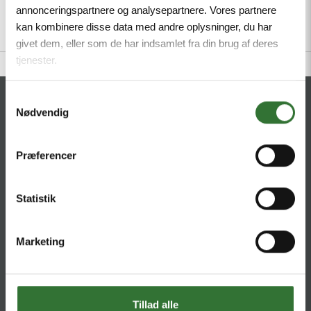
annonceringspartnere og analysepartnere. Vores partnere
kan kombinere disse data med andre oplysninger, du har
givet dem, eller som de har indsamlet fra din brug af deres
tjenester.
Samtykkevalg
CONTACT
Nødvendig
HQ:
Hans Følsgaard A/S
Præferencer
Theilgaards Torv 1
DK-4600 Køge
Statistik
Ellemosen 4
DK-8680 RY
Marketing
T:
+45 4320 8600
@:
denmark@folsgaard.com
Tillad alle