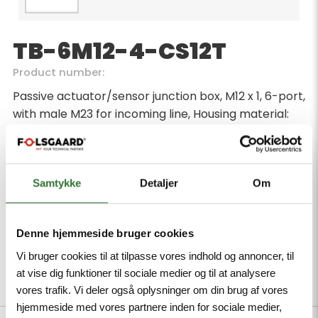
TB-6M12-4-CS12T
Product number:
Passive actuator/sensor junction box, M12 x 1, 6-port,
with male M23 for incoming line, Housing material:
Nylon, Housing color: black, Protection class IP67,
RoHS-compliant, CE compliant
Minimum order quantity: 1
Samtykke
Detaljer
Om
Denne hjemmeside bruger cookies
Vi bruger cookies til at tilpasse vores indhold og annoncer, til
at vise dig funktioner til sociale medier og til at analysere
Description
Specifications
Files
vores trafik. Vi deler også oplysninger om din brug af vores
hjemmeside med vores partnere inden for sociale medier,