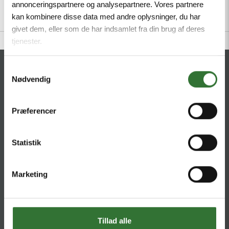
annonceringspartnere og analysepartnere. Vores partnere
kan kombinere disse data med andre oplysninger, du har
givet dem, eller som de har indsamlet fra din brug af deres
tjenester.
CONTACT
Samtykkevalg
Nødvendig
HQ:
Hans Følsgaard A/S
Theilgaards Torv 1
Præferencer
DK-4600 Køge
Statistik
Ellemosen 4
DK-8680 RY
Marketing
T:
+45 4320 8600
@:
denmark@folsgaard.com
Tillad alle