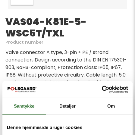
VAS04-K81E-5-
WSC5T/TXL
Product number:
Valve connector A type, 3-pin + PE / strand
connection, Design according to the DIN EN 175301-
803, RoHS-compliant, Protection class: IP65, IP67,
IP68, Without protective circuitry, Cable length: 5.0
m, Sheath material: PUR, Sheath color: black,
Qualified for drag chain use, Resistant to weld
splatter, Resistant to chemicals and oils, UV and
ozone resistance, Flame retardant, Free from
Samtykke
Detaljer
Om
halogen, silicone, PVC and LABS, M12 male, angled, 4-
pin + PE
Denne hjemmeside bruger cookies
Minimum order quantity: 1