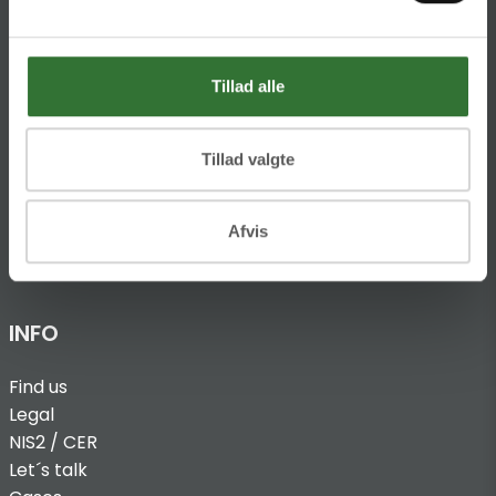
Ellemosen 4
DK-8680 RY
Tillad alle
T:
+45 4320 8600
@:
denmark@folsgaard.com
Tillad valgte
Afvis
INFO
Find us
Legal
NIS2 / CER
Let´s talk