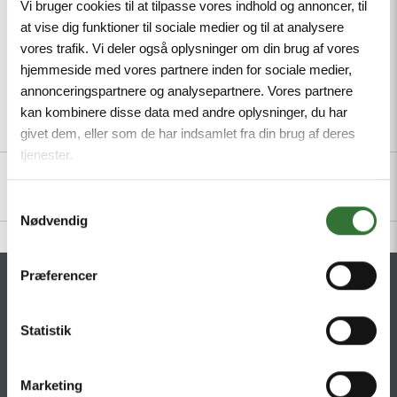
Vi bruger cookies til at tilpasse vores indhold og annoncer, til
at vise dig funktioner til sociale medier og til at analysere
vores trafik. Vi deler også oplysninger om din brug af vores
hjemmeside med vores partnere inden for sociale medier,
annonceringspartnere og analysepartnere. Vores partnere
kan kombinere disse data med andre oplysninger, du har
Description
Specifications
Files
givet dem, eller som de har indsamlet fra din brug af deres
tjenester.
Samtykkevalg
Nødvendig
Præferencer
CONTACT
HQ:
Statistik
Hans Følsgaard A/S
Theilgaards Torv 1
DK-4600 Køge
Marketing