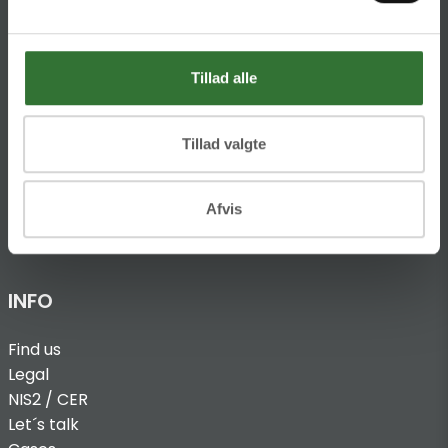
Ellemosen 4
DK-8680 RY
Tillad alle
T:
+45 4320 8600
@:
denmark@folsgaard.com
Tillad valgte
Afvis
INFO
Find us
Legal
NIS2 / CER
Let´s talk