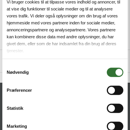
Vi bruger cookies til at tilpasse vores indhold og annoncer, til
at vise dig funktioner til sociale medier og til at analysere
vores trafik. Vi deler også oplysninger om din brug af vores
hjemmeside med vores partnere inden for sociale medier,
annonceringspartnere og analysepartnere. Vores partnere
kan kombinere disse data med andre oplysninger, du har
Description
Specifications
Files
givet dem, eller som de har indsamlet fra din brug af deres
tjenester.
Samtykkevalg
Nødvendig
Præferencer
CONTACT
HQ:
Statistik
Hans Følsgaard A/S
Theilgaards Torv 1
DK-4600 Køge
Marketing