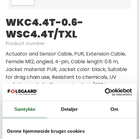
WKC4.4T-0.6-
WSC4.4T/TXL
Product number:
Actuator and Sensor Cable, PUR, Extension Cable,
Female M12, angled, 4-pin, Cable length: 0.6 m,
Jacket material: PUR, Jacket color: black, Suitable
for drag chain use, Resistant to chemicals, UV
radiation and oils, Flame-retardant (FT2 in
accordance with UL 1581, IEC 60332-2-2), Free from
halogen, silicone, PVC and LABS, Particularly
resistant to abrasion, Approval: cULus, RoHS-
Samtykke
Detaljer
Om
compliant, Protection class: IP67, IP69K, Male M12,
angled, 4-pin
Denne hjemmeside bruger cookies
Minimum order quantity: 1