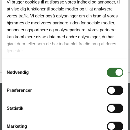
Vi bruger cookies til at tilpasse vores indhold og annoncer, til
at vise dig funktioner til sociale medier og til at analysere
vores trafik. Vi deler også oplysninger om din brug af vores
hjemmeside med vores partnere inden for sociale medier,
annonceringspartnere og analysepartnere. Vores partnere
kan kombinere disse data med andre oplysninger, du har
Description
Specifications
Files
givet dem, eller som de har indsamlet fra din brug af deres
tjenester.
Samtykkevalg
Nødvendig
Præferencer
CONTACT
HQ:
Statistik
Hans Følsgaard A/S
Theilgaards Torv 1
DK-4600 Køge
Marketing