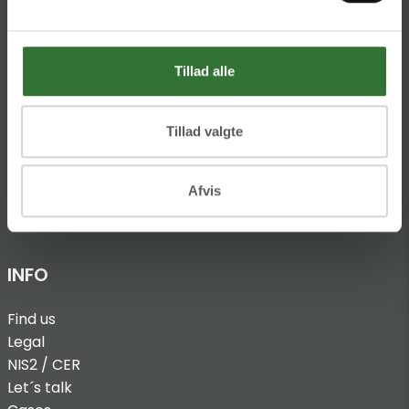
Ellemosen 4
DK-8680 RY
Tillad alle
T:
+45 4320 8600
@:
denmark@folsgaard.com
Tillad valgte
Afvis
INFO
Find us
Legal
NIS2 / CER
Let´s talk