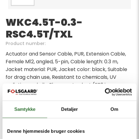
WKC4.5T-0.3-
RSC4.5T/TXL
Product number:
Actuator and Sensor Cable, PUR, Extension Cable,
Female M12, angled, 5-pin, Cable length: 0.3 m,
Jacket material: PUR, Jacket color: black, Suitable
for drag chain use, Resistant to chemicals, UV
radiation and oils, Flame-retardant (FT2 in
accordance with UL 1581, IEC 60332-2-2), Free from
halogen, silicone, PVC and LABS, Particularly
resistant to abrasion, Approval: cULus, RoHS-
Samtykke
Detaljer
Om
compliant, Protection class: IP67, IP69K, Male M12,
straight, 5-pin
Denne hjemmeside bruger cookies
Minimum order quantity: 1