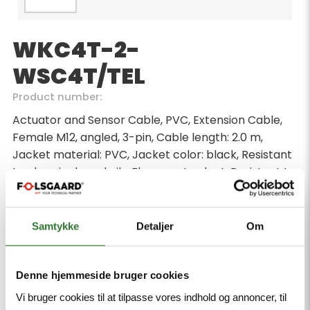
WKC4T-2-
WSC4T/TEL
Product number:
Actuator and Sensor Cable, PVC, Extension Cable,
Female M12, angled, 3-pin, Cable length: 2.0 m,
Jacket material: PVC, Jacket color: black, Resistant
to chemicals and oils, Flame-retardant, Resistant to
acids and alkaline solutions, Resistant to microbes
and hydrolysis, LABS free, Approval: cULus, RoHS-
compliant, Protection class: IP67, IP69K, Male M12,
Samtykke
Detaljer
Om
angled, 3-pin
Minimum order quantity: 1
Denne hjemmeside bruger cookies
Vi bruger cookies til at tilpasse vores indhold og annoncer, til