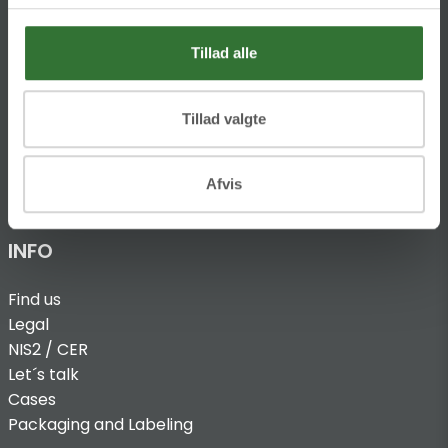
DK-8680 RY
T:
Tillad alle
+45 4320 8600
@:
denmark@folsgaard.com
Tillad valgte
Afvis
INFO
Find us
Legal
NIS2 / CER
Let´s talk
Cases
Packaging and Labeling