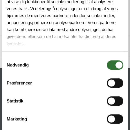
at vise dig funktioner til sociale medier og til at analysere
vores trafik. Vi deler også oplysninger om din brug af vores
hjemmeside med vores partnere inden for sociale medier,
annonceringspartnere og analysepartnere. Vores partnere
Description
Specifications
Files
kan kombinere disse data med andre oplysninger, du har
givet dem, eller som de har indsamlet fra din brug af deres
tjenester.
Samtykkevalg
Nødvendig
CONTACT
Præferencer
HQ:
Hans Følsgaard A/S
Statistik
Theilgaards Torv 1
DK-4600 Køge
Marketing
Ellemosen 4