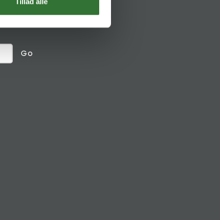
Social links
Tillad alle
receive
Go