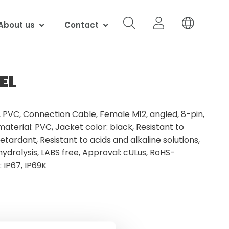
About us
Contact
EL
 PVC, Connection Cable, Female M12, angled, 8-pin,
aterial: PVC, Jacket color: black, Resistant to
tardant, Resistant to acids and alkaline solutions,
ydrolysis, LABS free, Approval: cULus, RoHS-
 IP67, IP69K