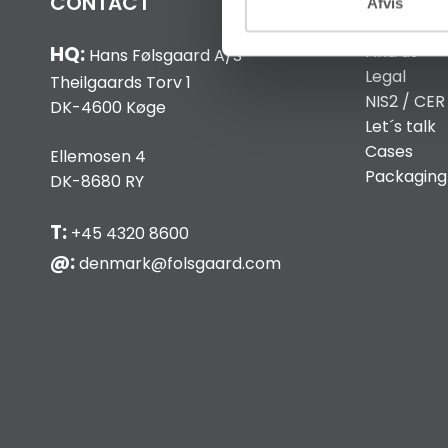
CONTACT
INFO
Afvis
Find us
HQ:
Hans Følsgaard A/S
Legal
Theilgaards Torv 1
NIS2 / CER
DK-4600 Køge
Let´s talk
Cases
Ellemosen 4
Packaging
DK-8680 RY
T:
+45 4320 8600
@:
denmark@folsgaard.com