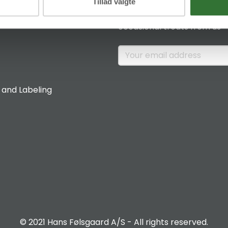
News & Insights
Tillad valgte
Sign up if you would like to 
occasional treats from us
 and Labeling
© 2021 Hans Følsgaard A/S - All rights reserved.