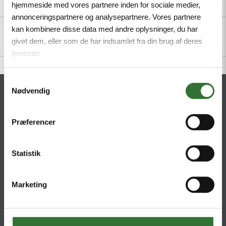
hjemmeside med vores partnere inden for sociale medier,
Description
Specifications
Files
annonceringspartnere og analysepartnere. Vores partnere
kan kombinere disse data med andre oplysninger, du har
givet dem, eller som de har indsamlet fra din brug af deres
tjenester.
Samtykkevalg
Nødvendig
CONTACT
HQ:
Hans Følsgaard A/S
Præferencer
Theilgaards Torv 1
DK-4600 Køge
Statistik
Ellemosen 4
DK-8680 RY
Marketing
T:
+45 4320 8600
@:
denmark@folsgaard.com