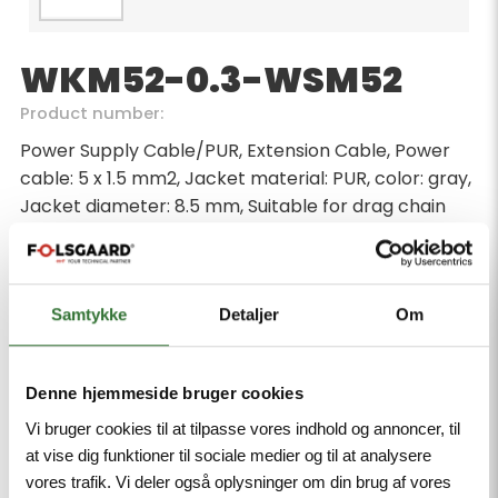
WKM52-0.3-WSM52
Product number:
Power Supply Cable/PUR, Extension Cable, Power
cable: 5 x 1.5 mm2, Jacket material: PUR, color: gray,
Jacket diameter: 8.5 mm, Suitable for drag chain
use, Oil-resistant and flame-retardant, Halogen-
free, Cable length: 0.3 m, 7/8" female, angled, 7/8"
male, angled
Samtykke
Detaljer
Om
Minimum order quantity: 1
Denne hjemmeside bruger cookies
Vi bruger cookies til at tilpasse vores indhold og annoncer, til
at vise dig funktioner til sociale medier og til at analysere
vores trafik. Vi deler også oplysninger om din brug af vores