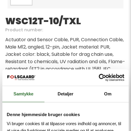
WSC12T-10/TXL
Product number:
Actuator and Sensor Cable, PUR, Connection Cable,
Male M12, angled, 12-pin, Jacket material: PUR,
Jacket color: black, Suitable for drag chain use,
Resistant to chemicals, UV radiation and oils, Flame-
retardant (FT2 in accordance with UL 1581, IEC
60332-2-2), Free from halogen, silicone, PVC and
LABS, Particularly resistant to abrasion, Approval:
cULus, RoHS-compliant, Protection class: IP67, IP69K,
Samtykke
Detaljer
Om
Cable length 10 m
Minimum order quantity: 1
Denne hjemmeside bruger cookies
Vi bruger cookies til at tilpasse vores indhold og annoncer, til
at vise dig funktioner til sociale medier og til at analysere