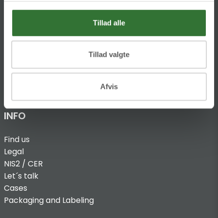
T:
+45 4320 8600
Tillad alle
@:
denmark@folsgaard.com
Tillad valgte
Afvis
INFO
Find us
Legal
NIS2 / CER
Let´s talk
Cases
Packaging and Labeling