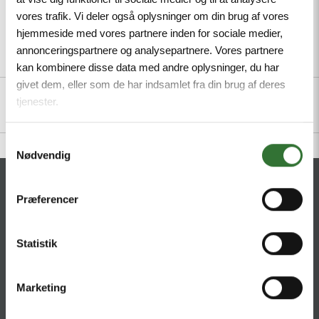
vores trafik. Vi deler også oplysninger om din brug af vores
hjemmeside med vores partnere inden for sociale medier,
annonceringspartnere og analysepartnere. Vores partnere
Description
Specifications
Files
kan kombinere disse data med andre oplysninger, du har
givet dem, eller som de har indsamlet fra din brug af deres
tjenester.
Samtykkevalg
Nødvendig
CONTACT
Præferencer
HQ:
Hans Følsgaard A/S
Theilgaards Torv 1
Statistik
DK-4600 Køge
Marketing
Ellemosen 4
DK-8680 RY