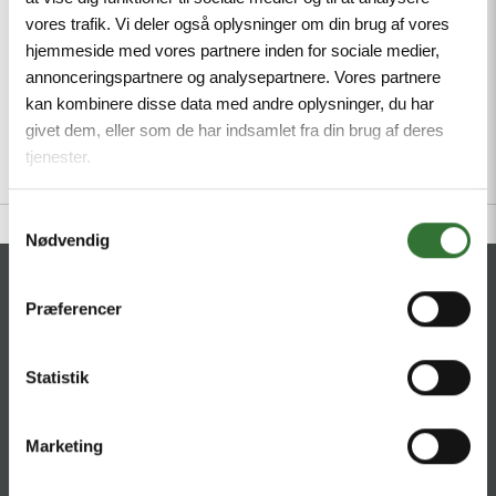
Power Supply Cable/PUR, Connection Cable,
vores trafik. Vi deler også oplysninger om din brug af vores
Power cable: 5 x 1.5 mm, 2, Jacket material:
hjemmeside med vores partnere inden for sociale medier,
PUR, color: gray, Jacket diameter: 8.5 mm,
annonceringspartnere og analysepartnere. Vores partnere
Suitable for drag chain use, Oil-resistant and
kan kombinere disse data med andre oplysninger, du har
flame-retardant, Halogen-free, Cable length:
givet dem, eller som de har indsamlet fra din brug af deres
15 m, 7/8" male, angled, Open end
tjenester.
Samtykkevalg
Nødvendig
CONTACT
Præferencer
HQ:
Hans Følsgaard A/S
Theilgaards Torv 1
Statistik
DK-4600 Køge
Marketing
Ellemosen 4
DK-8680 RY