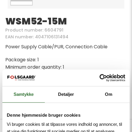
WSM52-15M
Product number: 6604791
EAN number: 4047106131494
Power Supply Cable/PUR, Connection Cable
Package size: 1
Minimum order quantity: 1
Samtykke
Detaljer
Om
Description
Files
Denne hjemmeside bruger cookies
Vi bruger cookies til at tilpasse vores indhold og annoncer, til
at vise dig funktioner til sociale medier og til at analysere