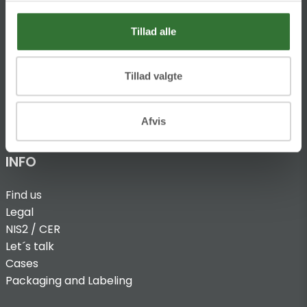
T:
+45 4320 8600
Tillad alle
@:
denmark@folsgaard.com
Tillad valgte
Afvis
INFO
Find us
Legal
NIS2 / CER
Let´s talk
Cases
Packaging and Labeling