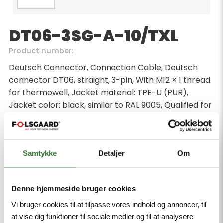
DT06-3SG-A-10/TXL
Product number:
Deutsch Connector, Connection Cable, Deutsch
connector DT06, straight, 3-pin, With M12 × 1 thread
for thermowell, Jacket material: TPE-U (PUR),
Jacket color: black, similar to RAL 9005, Qualified for
drag chain use, Flame-retardant acc. to cULus
20549, Halogen-free acc. DIN VDE 0472 part 815,
Approval: cULus, RoHS-compliant, Protection
classes IP67/IP69K, Cable length 10 m
Samtykke
Detaljer
Om
Minimum order quantity: 1
Denne hjemmeside bruger cookies
Vi bruger cookies til at tilpasse vores indhold og annoncer, til
at vise dig funktioner til sociale medier og til at analysere