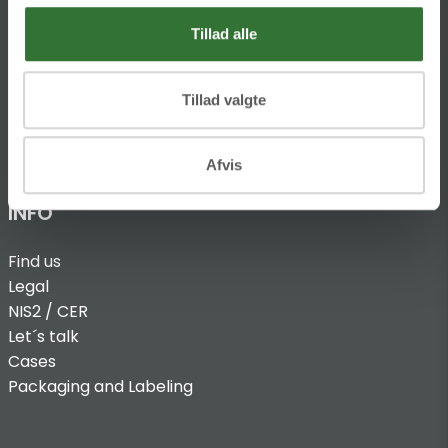
T:
+45 4320 8600
Tillad alle
@:
denmark@folsgaard.com
Tillad valgte
Afvis
INFO
Find us
Legal
NIS2 / CER
Let´s talk
Cases
Packaging and Labeling