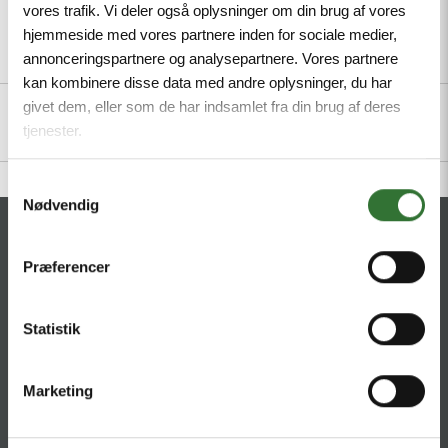
vores trafik. Vi deler også oplysninger om din brug af vores
hjemmeside med vores partnere inden for sociale medier,
annonceringspartnere og analysepartnere. Vores partnere
Description
Specifications
Files
kan kombinere disse data med andre oplysninger, du har
givet dem, eller som de har indsamlet fra din brug af deres
tjenester.
Samtykkevalg
Nødvendig
CONTACT
Præferencer
HQ:
Hans Følsgaard A/S
Theilgaards Torv 1
Statistik
DK-4600 Køge
Ellemosen 4
Marketing
DK-8680 RY