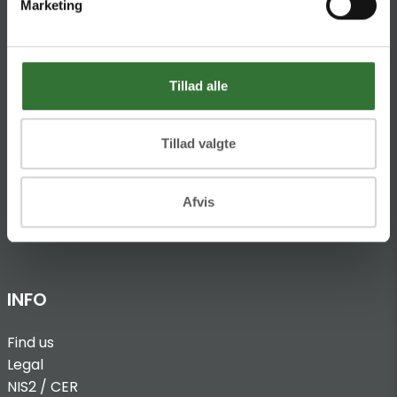
Marketing
DK-4600 Køge
Ellemosen 4
DK-8680 RY
Tillad alle
T:
+45 4320 8600
Tillad valgte
@:
denmark@folsgaard.com
Afvis
INFO
Find us
Legal
NIS2 / CER