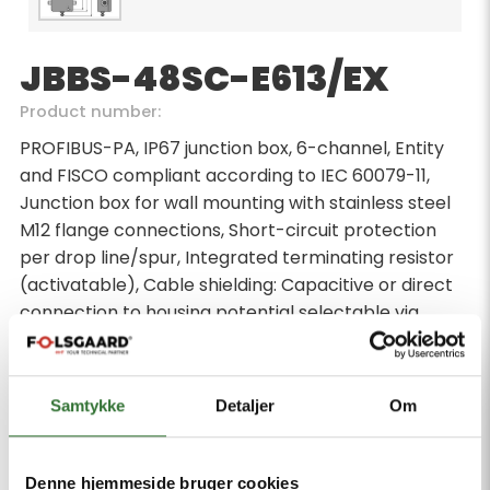
JBBS-48SC-E613/EX
Product number:
PROFIBUS-PA, IP67 junction box, 6-channel, Entity
and FISCO compliant according to IEC 60079-11,
Junction box for wall mounting with stainless steel
M12 flange connections, Short-circuit protection
per drop line/spur, Integrated terminating resistor
(activatable), Cable shielding: Capacitive or direct
connection to housing potential selectable via
switch, Isolated support terminal for optional
protective conductor incorporated in cable,
Powder-coated die-cast aluminium housing,
Samtykke
Detaljer
Om
Pressure compensation element protects against
condensation, Connection of the housing potential
via M5 x 1 bolt
Denne hjemmeside bruger cookies