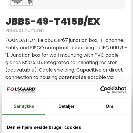
JBBS-49-T415B/EX
Product number:
FOUNDATION fieldbus, IP67 junction box, 4-channel,
Entity and FISCO compliant according to IEC 60079-
11, Junction box for wall mounting with PVC cable
glands M20 x 1.5, Integrated terminating resistor
(activatable), Cable shielding: Capacitive or direct
connection to housing potential selectable via
switch, Isolated support terminal for optional
protective conductor incorporated in cable,
Powder-coated die-cast aluminium housing,
Pressure compensation element protects against
Samtykke
Detaljer
Om
condensation, Connection of the housing potential
via M5 x 1 bolt
Denne hjemmeside bruger cookies