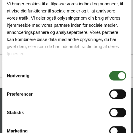
Minimum order quantity: 1
Vi bruger cookies til at tilpasse vores indhold og annoncer, til
at vise dig funktioner til sociale medier og til at analysere
vores trafik. Vi deler også oplysninger om din brug af vores
hjemmeside med vores partnere inden for sociale medier,
annonceringspartnere og analysepartnere. Vores partnere
kan kombinere disse data med andre oplysninger, du har
givet dem, eller som de har indsamlet fra din brug af deres
Description
Files
tjenester.
Samtykkevalg
Nødvendig
Præferencer
CONTACT
Statistik
HQ:
Hans Følsgaard A/S
Theilgaards Torv 1
DK-4600 Køge
Marketing