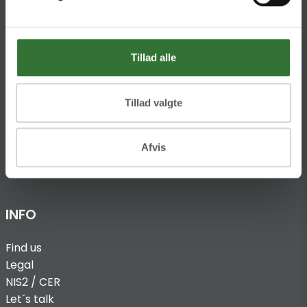
Ellemosen 4
DK-8680 RY
Tillad alle
T:
+45 4320 8600
@:
denmark@folsgaard.com
Tillad valgte
Afvis
INFO
Find us
Legal
NIS2 / CER
Let´s talk