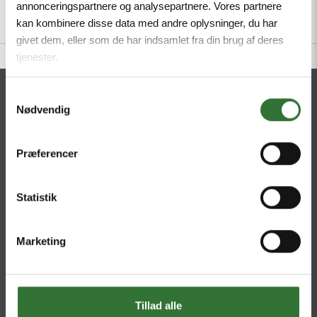
annonceringspartnere og analysepartnere. Vores partnere
kan kombinere disse data med andre oplysninger, du har
givet dem, eller som de har indsamlet fra din brug af deres
tjenester.
CONTACT
Samtykkevalg
Nødvendig
HQ:
Hans Følsgaard A/S
Theilgaards Torv 1
Præferencer
DK-4600 Køge
Statistik
Ellemosen 4
DK-8680 RY
Marketing
T:
+45 4320 8600
@:
denmark@folsgaard.com
Tillad alle