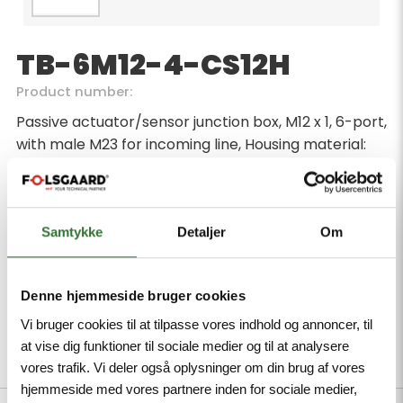
TB-6M12-4-CS12H
Product number:
Passive actuator/sensor junction box, M12 x 1, 6-port,
with male M23 for incoming line, Housing material:
Nylon, Housing color: black, Protection class IP67,
RoHS-compliant, CE compliant
Minimum order quantity: 1
Samtykke
Detaljer
Om
Denne hjemmeside bruger cookies
Vi bruger cookies til at tilpasse vores indhold og annoncer, til
at vise dig funktioner til sociale medier og til at analysere
Description
Specifications
Files
vores trafik. Vi deler også oplysninger om din brug af vores
hjemmeside med vores partnere inden for sociale medier,