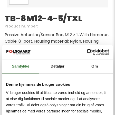
TB-8M12-4-5/TXL
Product number:
Passive Actuator/Sensor Box, M12 × 1, With Homerun
Cable, 8-port, Housing material: Nylon, Housing
color: black, Protection class IP67, RoHS-compliant,
CE compliant, Cable length 5 m
Minimum order quantity: 1
Samtykke
Detaljer
Om
Denne hjemmeside bruger cookies
Vi bruger cookies til at tilpasse vores indhold og annoncer, til
at vise dig funktioner til sociale medier og til at analysere
Description
Specifications
Files
vores trafik. Vi deler også oplysninger om din brug af vores
hjemmeside med vores partnere inden for sociale medier,