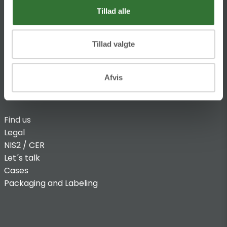
@:
denmark@folsgaard.com
Tillad alle
Tillad valgte
Afvis
INFO
Find us
Legal
NIS2 / CER
Let´s talk
Cases
Packaging and Labeling