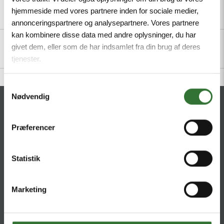
hjemmeside med vores partnere inden for sociale medier,
Description
Specifications
Files
annonceringspartnere og analysepartnere. Vores partnere
kan kombinere disse data med andre oplysninger, du har
givet dem, eller som de har indsamlet fra din brug af deres
tjenester.
Samtykkevalg
Nødvendig
CONTACT
Præferencer
HQ:
Hans Følsgaard A/S
Theilgaards Torv 1
DK-4600 Køge
Statistik
Ellemosen 4
Marketing
DK-8680 RY
T:
+45 4320 8600