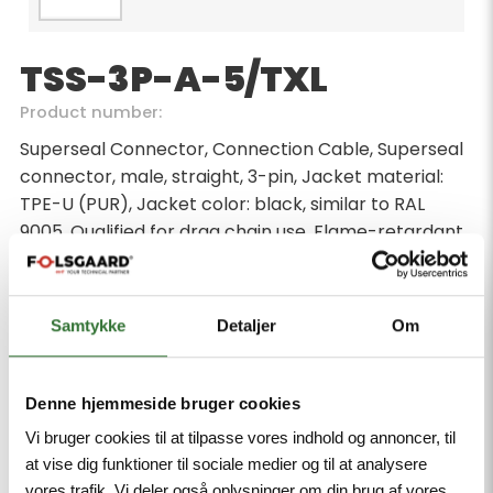
TSS-3P-A-5/TXL
Product number:
Superseal Connector, Connection Cable, Superseal
connector, male, straight, 3-pin, Jacket material:
TPE-U (PUR), Jacket color: black, similar to RAL
9005, Qualified for drag chain use, Flame-retardant
acc. to cULus 20549, Halogen-free acc. DIN VDE
0472 part 815, Approval: cULus, RoHS-compliant,
Protection classes IP67/IP69K, Cable length 5 m
Samtykke
Detaljer
Om
Minimum order quantity: 1
Denne hjemmeside bruger cookies
Vi bruger cookies til at tilpasse vores indhold og annoncer, til
at vise dig funktioner til sociale medier og til at analysere
vores trafik. Vi deler også oplysninger om din brug af vores