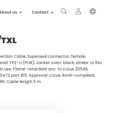
About us
Contact
/TXL
ection Cable, Superseal connector, female,
rial: TPE-U (PUR), Jacket color: black, similar to RAL
ain use, Flame-retardant acc. to cULus 20549,
0472 part 815, Approval: cULus, RoHS-compliant,
69K, Cable length 5 m