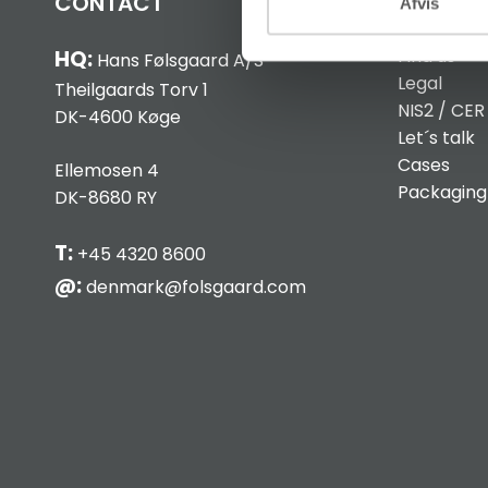
CONTACT
INFO
Afvis
Find us
HQ:
Hans Følsgaard A/S
Legal
Theilgaards Torv 1
NIS2 / CER
DK-4600 Køge
Let´s talk
Cases
Ellemosen 4
Packaging
DK-8680 RY
T:
+45 4320 8600
@:
denmark@folsgaard.com