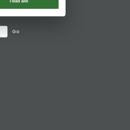
Social links
Tillad alle
receive
Go