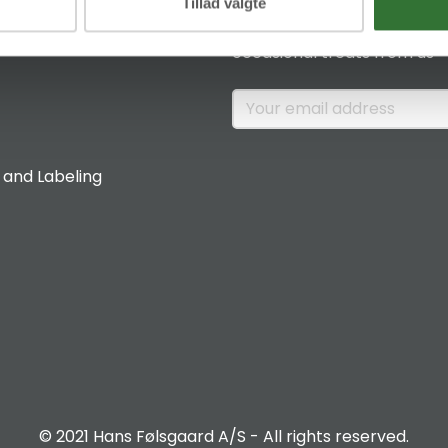
News & Insights
Tillad valgte
Sign up if you would like to 
occasional treats from us
 and Labeling
© 2021 Hans Følsgaard A/S - All rights reserved.