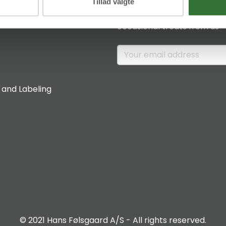
News & Insights
Tillad valgte
Sign up if you would like to 
occasional treats from us
 and Labeling
© 2021 Hans Følsgaard A/S - All rights reserved.