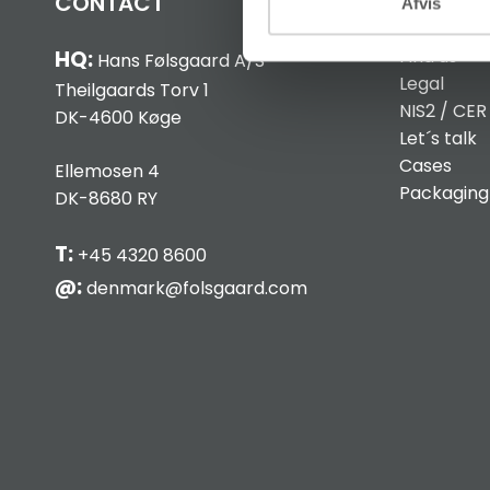
CONTACT
INFO
Afvis
Find us
HQ:
Hans Følsgaard A/S
Legal
Theilgaards Torv 1
NIS2 / CER
DK-4600 Køge
Let´s talk
Cases
Ellemosen 4
Packaging
DK-8680 RY
T:
+45 4320 8600
@:
denmark@folsgaard.com