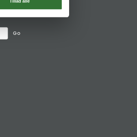
Social links
Tillad alle
receive
Go