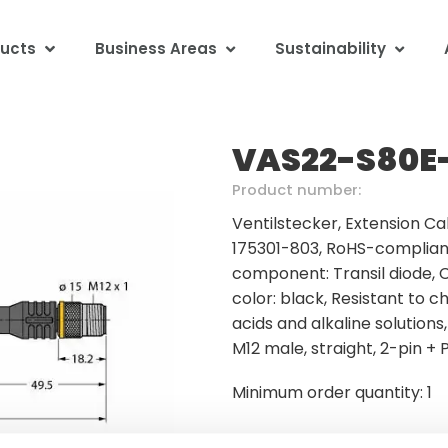
ucts
Business Areas
Sustainability
VAS22-S80E-
Product number:
Ventilstecker, Extension Ca
175301-803, RoHS-compliant,
component: Transil diode, C
color: black, Resistant to c
acids and alkaline solutions
M12 male, straight, 2-pin + 
Minimum order quantity: 1