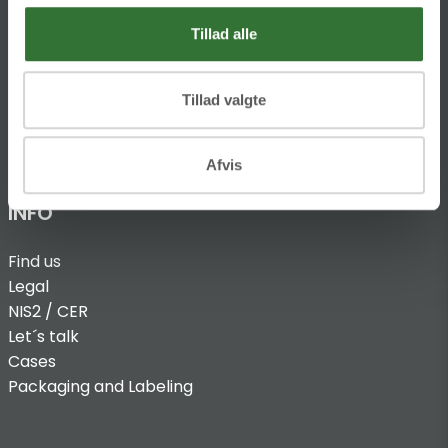
T:
+45 4320 8600
Tillad alle
@:
denmark@folsgaard.com
Tillad valgte
Afvis
INFO
Find us
Legal
NIS2 / CER
Let´s talk
Cases
Packaging and Labeling