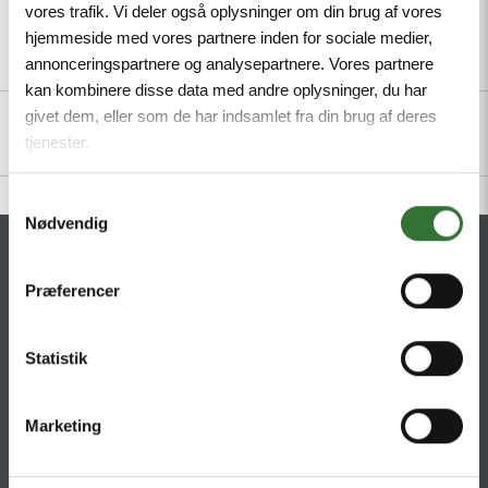
vores trafik. Vi deler også oplysninger om din brug af vores
hjemmeside med vores partnere inden for sociale medier,
annonceringspartnere og analysepartnere. Vores partnere
Description
Specifications
Files
kan kombinere disse data med andre oplysninger, du har
givet dem, eller som de har indsamlet fra din brug af deres
tjenester.
Samtykkevalg
Nødvendig
CONTACT
Præferencer
HQ:
Hans Følsgaard A/S
Theilgaards Torv 1
Statistik
DK-4600 Køge
Ellemosen 4
Marketing
DK-8680 RY