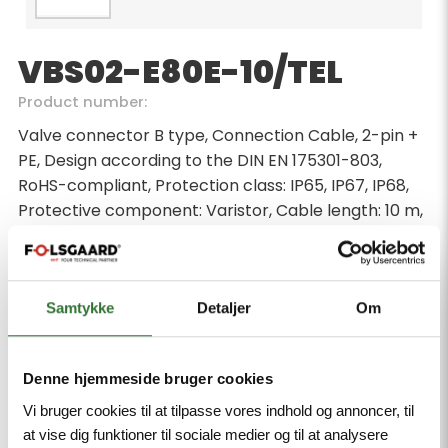
VBS02-E80E-10/TEL
Product number:
Valve connector B type, Connection Cable, 2-pin +
PE, Design according to the DIN EN 175301-803,
RoHS-compliant, Protection class: IP65, IP67, IP68,
Protective component: Varistor, Cable length: 10 m,
Sheath material: PVC, Sheath color: black, Resistant
to chemicals and oils, Flame retardant, Resistant to
acids and alkaline solutions, Resistant to microbes
and hydrolysis, LABS-free
Samtykke
Detaljer
Om
Minimum order quantity: 1
Denne hjemmeside bruger cookies
Vi bruger cookies til at tilpasse vores indhold og annoncer, til
at vise dig funktioner til sociale medier og til at analysere