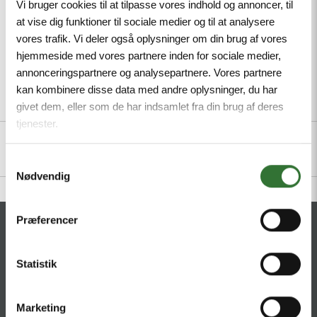
Vi bruger cookies til at tilpasse vores indhold og annoncer, til
at vise dig funktioner til sociale medier og til at analysere
vores trafik. Vi deler også oplysninger om din brug af vores
hjemmeside med vores partnere inden for sociale medier,
annonceringspartnere og analysepartnere. Vores partnere
kan kombinere disse data med andre oplysninger, du har
Description
Specifications
Files
givet dem, eller som de har indsamlet fra din brug af deres
tjenester.
Samtykkevalg
Nødvendig
Præferencer
CONTACT
HQ:
Statistik
Hans Følsgaard A/S
Theilgaards Torv 1
DK-4600 Køge
Marketing