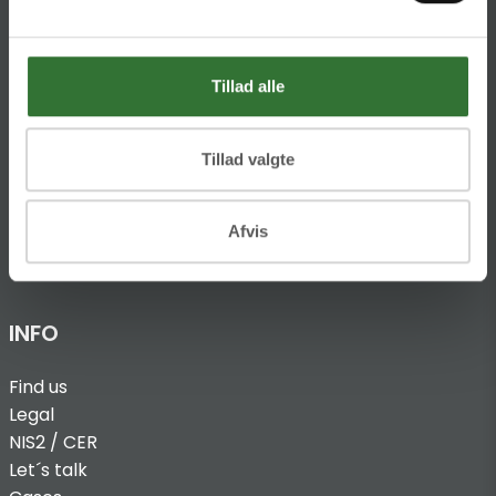
Ellemosen 4
DK-8680 RY
Tillad alle
T:
+45 4320 8600
@:
denmark@folsgaard.com
Tillad valgte
Afvis
INFO
Find us
Legal
NIS2 / CER
Let´s talk