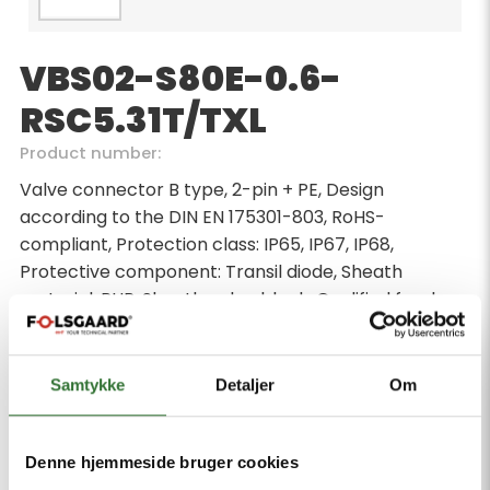
VBS02-S80E-0.6-
RSC5.31T/TXL
Product number:
Valve connector B type, 2-pin + PE, Design
according to the DIN EN 175301-803, RoHS-
compliant, Protection class: IP65, IP67, IP68,
Protective component: Transil diode, Sheath
material: PUR, Sheath color: black, Qualified for drag
chain use, Resistant to weld splatter, Resistant to
chemicals and oils, UV and ozone resistance, Flame
retardant, Free from halogen, silicone, PVC and
Samtykke
Detaljer
Om
LABS, Cable length 0.6 m, M12 male, straight, 2-pin +
PE
Denne hjemmeside bruger cookies
Minimum order quantity: 1