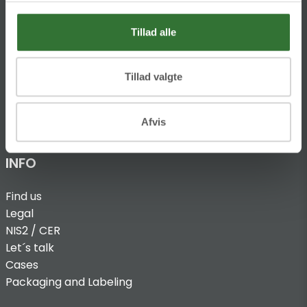
T:
+45 4320 8600
Tillad alle
@:
denmark@folsgaard.com
Tillad valgte
Afvis
INFO
Find us
Legal
NIS2 / CER
Let´s talk
Cases
Packaging and Labeling