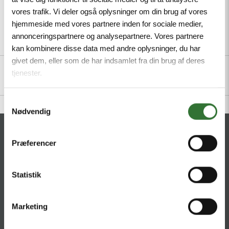
vores trafik. Vi deler også oplysninger om din brug af vores
hjemmeside med vores partnere inden for sociale medier,
annonceringspartnere og analysepartnere. Vores partnere
Description
Specifications
Files
kan kombinere disse data med andre oplysninger, du har
givet dem, eller som de har indsamlet fra din brug af deres
tjenester.
Samtykkevalg
Nødvendig
CONTACT
Præferencer
HQ:
Hans Følsgaard A/S
Theilgaards Torv 1
Statistik
DK-4600 Køge
Marketing
Ellemosen 4
DK-8680 RY