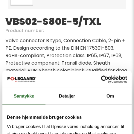
VBS02-S80E-5/TXL
Product number:
Valve connector B type, Connection Cable, 2-pin +
PE, Design according to the DIN EN 175301-803,
RoHS-compliant, Protection class: IP65, IP67, IP68,
Protective component: Transil diode, Sheath
material: PUR, Sheath color: black, Qualified for drag
chain use, Resistant to weld splatter, Resistant to
chemicals and oils, UV and ozone resistance, Flame
retardant, Free from halogen, silicone, PVC and
Samtykke
Detaljer
Om
LABS, Cable length 5 m
Minimum order quantity: 1
Denne hjemmeside bruger cookies
Vi bruger cookies til at tilpasse vores indhold og annoncer, til
at vise dig funktioner til sociale medier og til at analysere